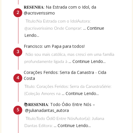
𝐑𝐄𝐒𝐄𝐍𝐇𝐀: Na Estrada com o Idol, da
@acrisverissimo
Título:Na Estrada com o IdolAutora:
... Continue
@acrisverissimo Onde Comprar:
Lendo...
Francisco: um Papa para todos!
Não sou mais católica, mas cresci em uma família
... Continue Lendo...
profundamente ligada à
Corações Feridos: Serra da Canastra - Cida
Costa
Título: Corações Feridos: Serra da CanastraSérie:
... Continue Lendo...
(Coleção Amores na
📚𝐑𝐄𝐒𝐄𝐍𝐇𝐀: Todo Ódio Entre Nós –
@julianadantas_autora
Título:Todo Ódi0 Entre NósAutor(a): Juliana
... Continue Lendo...
Dantas Editora: