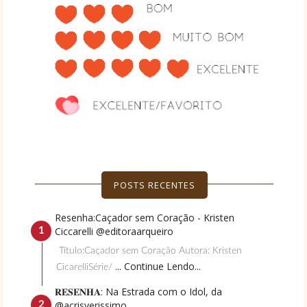
POSTS RECENTES
Resenha:Caçador sem Coração - Kristen
Ciccarelli @editoraarqueiro
Título:Caçador sem Coração Autora: Kristen
... Continue Lendo...
CicarelliSérie/
𝐑𝐄𝐒𝐄𝐍𝐇𝐀: Na Estrada com o Idol, da
@acrisverissimo