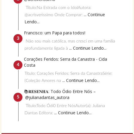
Título:Na Estrada com o IdolAutora:
... Continue
@acrisverissimo Onde Comprar:
Lendo...
Francisco: um Papa para todos!
Não sou mais católica, mas cresci em uma família
... Continue Lendo...
profundamente ligada à
Corações Feridos: Serra da Canastra - Cida
Costa
Título: Corações Feridos: Serra da CanastraSérie:
... Continue Lendo...
(Coleção Amores na
📚𝐑𝐄𝐒𝐄𝐍𝐇𝐀: Todo Ódio Entre Nós –
@julianadantas_autora
Título:Todo Ódi0 Entre NósAutor(a): Juliana
... Continue Lendo...
Dantas Editora: