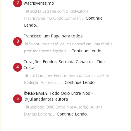
@acrisverissimo
Título:Na Estrada com o IdolAutora:
... Continue
@acrisverissimo Onde Comprar:
Lendo...
Francisco: um Papa para todos!
Não sou mais católica, mas cresci em uma família
... Continue Lendo...
profundamente ligada à
Corações Feridos: Serra da Canastra - Cida
Costa
Título: Corações Feridos: Serra da CanastraSérie:
... Continue Lendo...
(Coleção Amores na
📚𝐑𝐄𝐒𝐄𝐍𝐇𝐀: Todo Ódio Entre Nós –
@julianadantas_autora
Título:Todo Ódi0 Entre NósAutor(a): Juliana
... Continue Lendo...
Dantas Editora: