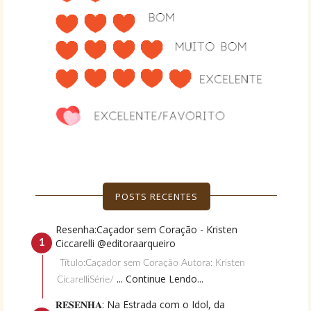
POSTS RECENTES
Resenha:Caçador sem Coração - Kristen
Ciccarelli @editoraarqueiro
Título:Caçador sem Coração Autora: Kristen
... Continue Lendo...
CicarelliSérie/
𝐑𝐄𝐒𝐄𝐍𝐇𝐀: Na Estrada com o Idol, da