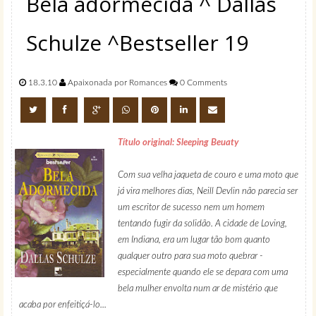
Bela adormecida ^ Dallas
Schulze ^Bestseller 19
18.3.10
Apaixonada por Romances
0 Comments
Título original: Sleeping Beuaty
Com sua velha jaqueta de couro e uma moto que
já vira melhores dias, Neill Devlin não parecia ser
um escritor de sucesso nem um homem
tentando fugir da solidão. A cidade de Loving,
em Indiana, era um lugar tão bom quanto
qualquer outro para sua moto quebrar -
especialmente quando ele se depara com uma
bela mulher envolta num ar de mistério que
acaba por enfeitiçá-lo...