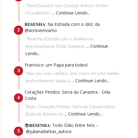
Título:Caçador sem Coração Autora: Kristen
... Continue Lendo...
CicarelliSérie/
𝐑𝐄𝐒𝐄𝐍𝐇𝐀: Na Estrada com o Idol, da
@acrisverissimo
Título:Na Estrada com o IdolAutora:
... Continue
@acrisverissimo Onde Comprar:
Lendo...
Francisco: um Papa para todos!
Não sou mais católica, mas cresci em uma família
... Continue Lendo...
profundamente ligada à
Corações Feridos: Serra da Canastra - Cida
Costa
Título: Corações Feridos: Serra da CanastraSérie:
... Continue Lendo...
(Coleção Amores na
📚𝐑𝐄𝐒𝐄𝐍𝐇𝐀: Todo Ódio Entre Nós –
@julianadantas_autora