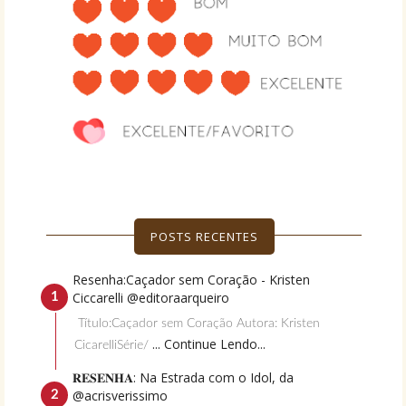
POSTS RECENTES
Resenha:Caçador sem Coração - Kristen
Ciccarelli @editoraarqueiro
Título:Caçador sem Coração Autora: Kristen
... Continue Lendo...
CicarelliSérie/
𝐑𝐄𝐒𝐄𝐍𝐇𝐀: Na Estrada com o Idol, da
@acrisverissimo