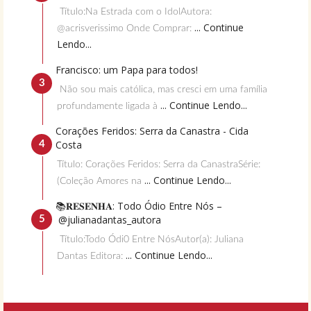
Título:Na Estrada com o IdolAutora:
... Continue
@acrisverissimo Onde Comprar:
Lendo...
Francisco: um Papa para todos!
Não sou mais católica, mas cresci em uma família
... Continue Lendo...
profundamente ligada à
Corações Feridos: Serra da Canastra - Cida
Costa
Título: Corações Feridos: Serra da CanastraSérie:
... Continue Lendo...
(Coleção Amores na
📚𝐑𝐄𝐒𝐄𝐍𝐇𝐀: Todo Ódio Entre Nós –
@julianadantas_autora
Título:Todo Ódi0 Entre NósAutor(a): Juliana
... Continue Lendo...
Dantas Editora: