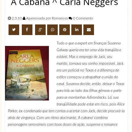
A Cabana ^ Carla Neggers
2.3.10
Apaixonada por Romances
0 Comments
Tudo o que a expert em finanças Susanna
Galway queria era ter uma vida tranqüila e
estável. Mas o emprego de Jack, seu
marido, tornava seu sonho impossível. Jack
era um policial no Texas e a diferença de
estilos começou a atrapalhar a união do
casal. Susanna decide, então, deixar o Texas
para trás ao lado das filhas gêmeas e parte
para as montanhas Adirondacks. Lá, sua
tranqüilidade pode estar em risco, pois Alice
Parker, ex-condenada que tem contas a acertar com Jack, decide procurá-la
atrás de vingança. Com um ritmo alucinante, 'A cabana' combina
personagens verossímeis com boas doses de ação, suspense e romance