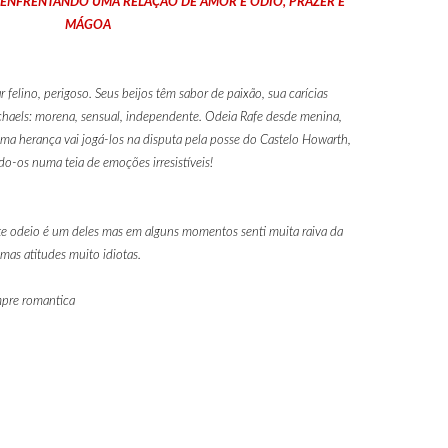
ENFRENTANDO UMA RELAÇÃO DE AMOR E ÓDIO, PRAZER E
MÁGOA
r felino, perigoso. Seus beijos têm sabor de paixão, sua carícias
aels: morena, sensual, independente. Odeia Rafe desde menina,
ma herança vai jogá-los na disputa pela posse do Castelo Howarth,
do-os numa teia de emoções irresistíveis!
te odeio é um deles mas em alguns momentos senti muita raiva da
mas atitudes muito idiotas.
mpre romantica