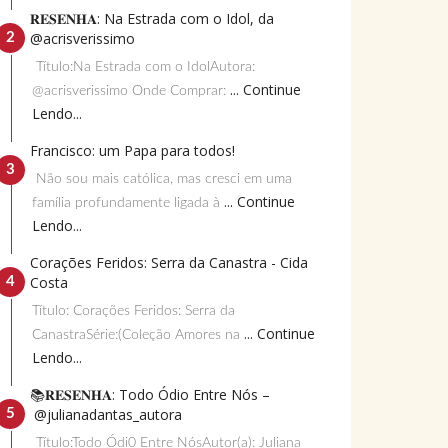
𝐑𝐄𝐒𝐄𝐍𝐇𝐀: Na Estrada com o Idol, da
@acrisverissimo
Título:Na Estrada com o IdolAutora:
... Continue
@acrisverissimo Onde Comprar:
Lendo...
Francisco: um Papa para todos!
Não sou mais católica, mas cresci em uma
... Continue
família profundamente ligada à
Lendo...
Corações Feridos: Serra da Canastra - Cida
Costa
Título: Corações Feridos: Serra da
... Continue
CanastraSérie:(Coleção Amores na
Lendo...
📚𝐑𝐄𝐒𝐄𝐍𝐇𝐀: Todo Ódio Entre Nós –
@julianadantas_autora
Título:Todo Ódi0 Entre NósAutor(a): Juliana