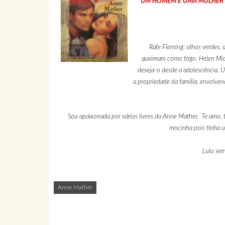
UM HOMEM E UMA MULHER 
Rafe Fleming: olhos verdes, a
queimam como fogo. Helen Mich
deseja-o desde a adolescência. U
a propriedade da família, envolven
Sou apaixonada por vários livros da Anne Mather, Te amo, 
mocinha pois tinha u
Lulu se
Anne Mather