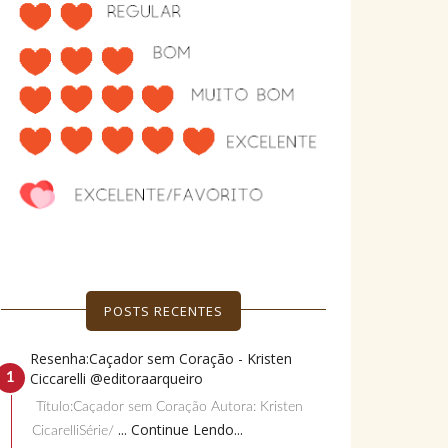
POSTS RECENTES
Resenha:Caçador sem Coração - Kristen
Ciccarelli @editoraarqueiro
Título:Caçador sem Coração Autora: Kristen
... Continue Lendo...
CicarelliSérie/