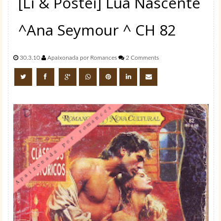
[Li & Postei] Lua Nascente
^Ana Seymour ^ CH 82
30.3.10
Apaixonada por Romances
2 Comments