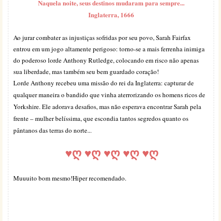
Naquela noite, seus destinos mudaram para sempre...
Inglaterra, 1666
Ao jurar combater as injustiças sofridas por seu povo, Sarah Fairfax
entrou em um jogo altamente perigoso: torno-se a mais ferrenha inimiga
do poderoso lorde Anthony Rutledge, colocando em risco não apenas
sua liberdade, mas também seu bem guardado coração!
Lorde Anthony recebeu uma missão do rei da Inglaterra: capturar de
qualquer maneira o bandido que vinha aterrorizando os homens ricos de
Yorkshire. Ele adorava desafios, mas não esperava encontrar Sarah pela
frente – mulher belíssima, que escondia tantos segredos quanto os
pântanos das terras do norte..
.
♥
ღ
♥
ღ
♥
ღ
♥
ღ
♥
ღ
Muuuito bom mesmo!Hiper recomendado.