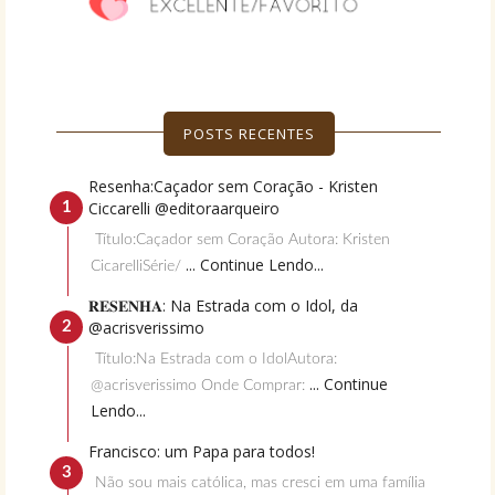
POSTS RECENTES
Resenha:Caçador sem Coração - Kristen
Ciccarelli @editoraarqueiro
Título:Caçador sem Coração Autora: Kristen
... Continue Lendo...
CicarelliSérie/
𝐑𝐄𝐒𝐄𝐍𝐇𝐀: Na Estrada com o Idol, da
@acrisverissimo
Título:Na Estrada com o IdolAutora:
... Continue
@acrisverissimo Onde Comprar:
Lendo...
Francisco: um Papa para todos!
Não sou mais católica, mas cresci em uma família