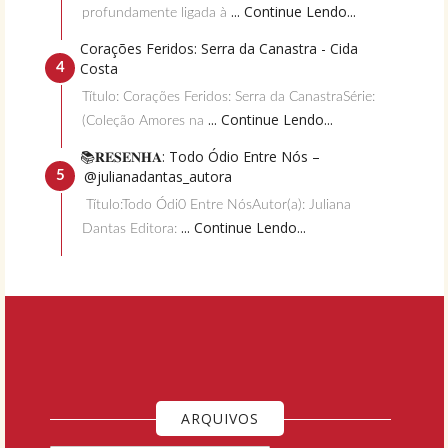
... Continue Lendo...
profundamente ligada à
Corações Feridos: Serra da Canastra - Cida
Costa
Título: Corações Feridos: Serra da CanastraSérie:
... Continue Lendo...
(Coleção Amores na
📚𝐑𝐄𝐒𝐄𝐍𝐇𝐀: Todo Ódio Entre Nós –
@julianadantas_autora
Título:Todo Ódi0 Entre NósAutor(a): Juliana
... Continue Lendo...
Dantas Editora:
ARQUIVOS