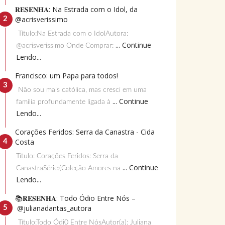
𝐑𝐄𝐒𝐄𝐍𝐇𝐀: Na Estrada com o Idol, da
@acrisverissimo
Título:Na Estrada com o IdolAutora:
... Continue
@acrisverissimo Onde Comprar:
Lendo...
Francisco: um Papa para todos!
Não sou mais católica, mas cresci em uma
... Continue
família profundamente ligada à
Lendo...
Corações Feridos: Serra da Canastra - Cida
Costa
Título: Corações Feridos: Serra da
... Continue
CanastraSérie:(Coleção Amores na
Lendo...
📚𝐑𝐄𝐒𝐄𝐍𝐇𝐀: Todo Ódio Entre Nós –
@julianadantas_autora
Título:Todo Ódi0 Entre NósAutor(a): Juliana