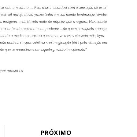
se sido um sonho .... Kyra martin acordou com a sensação de estar
esitivél navajo david yazzie.tinha em sua mente lembranças vívidas
a indígena...e da tórrida noite de núpcias que a seguira. Mas aquele
er acontecido realemnte .ou poderia? ...de quem era aquela criança
Quando o médico anunciou que em nove meses ela seria mãe, kyra
não poderia rtesponsabilizar sua imaginação fértil pela situação em
de que se anunciava com aquela gravidez inespierada?
mpre romantica
PRÓXIMO