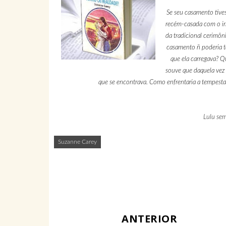
Se seu casamento tives
recém-casada com o irr
da tradicional cerimôni
casamento ñ poderia t
que ela carregava? 
souve que daquela vez 
que se encontrava. Como enfrentaria a tempesta
Lulu se
Suzanne Carey
ANTERIOR