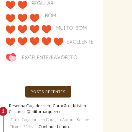
POSTS RECENTES
Resenha:Caçador sem Coração - Kristen
Ciccarelli @editoraarqueiro
Título:Caçador sem Coração Autora: Kristen
... Continue Lendo...
CicarelliSérie/