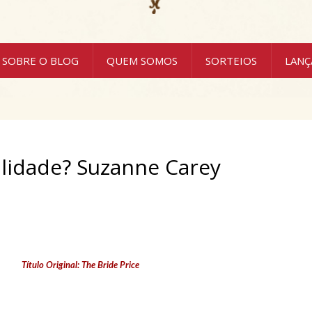
SOBRE O BLOG
QUEM SOMOS
SORTEIOS
LAN
alidade? Suzanne Carey
Título Original: The Bride Price