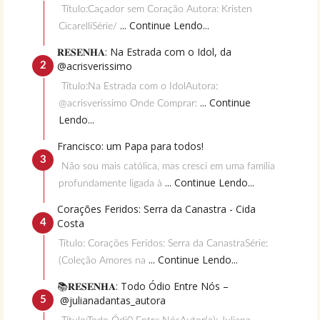
Título:Caçador sem Coração Autora: Kristen
... Continue Lendo...
CicarelliSérie/
𝐑𝐄𝐒𝐄𝐍𝐇𝐀: Na Estrada com o Idol, da
@acrisverissimo
Título:Na Estrada com o IdolAutora:
... Continue
@acrisverissimo Onde Comprar:
Lendo...
Francisco: um Papa para todos!
Não sou mais católica, mas cresci em uma família
... Continue Lendo...
profundamente ligada à
Corações Feridos: Serra da Canastra - Cida
Costa
Título: Corações Feridos: Serra da CanastraSérie:
... Continue Lendo...
(Coleção Amores na
📚𝐑𝐄𝐒𝐄𝐍𝐇𝐀: Todo Ódio Entre Nós –
@julianadantas_autora