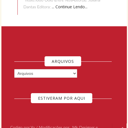
Título:Todo Ódi0 Entre NósAutor(a): Juliana
... Continue Lendo...
Dantas Editora:
ARQUIVOS
ESTIVERAM POR AQUI
Codigo por Yo / Modificações por
Mk Designer e