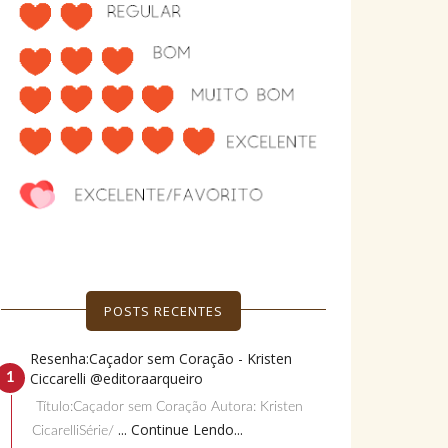
POSTS RECENTES
Resenha:Caçador sem Coração - Kristen
Ciccarelli @editoraarqueiro
Título:Caçador sem Coração Autora: Kristen
... Continue Lendo...
CicarelliSérie/