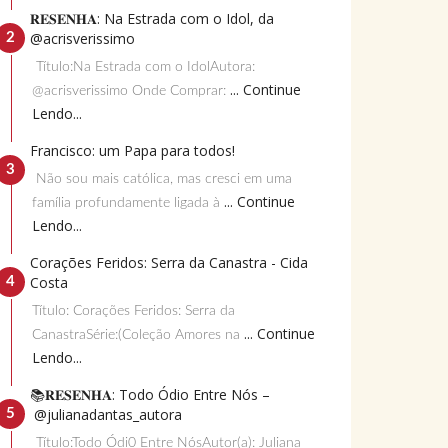
𝐑𝐄𝐒𝐄𝐍𝐇𝐀: Na Estrada com o Idol, da
@acrisverissimo
Título:Na Estrada com o IdolAutora:
... Continue
@acrisverissimo Onde Comprar:
Lendo...
Francisco: um Papa para todos!
Não sou mais católica, mas cresci em uma
... Continue
família profundamente ligada à
Lendo...
Corações Feridos: Serra da Canastra - Cida
Costa
Título: Corações Feridos: Serra da
... Continue
CanastraSérie:(Coleção Amores na
Lendo...
📚𝐑𝐄𝐒𝐄𝐍𝐇𝐀: Todo Ódio Entre Nós –
@julianadantas_autora
Título:Todo Ódi0 Entre NósAutor(a): Juliana