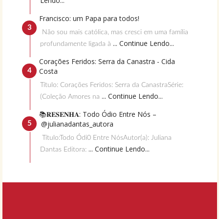
Lendo...
Francisco: um Papa para todos!
Não sou mais católica, mas cresci em uma família
... Continue Lendo...
profundamente ligada à
Corações Feridos: Serra da Canastra - Cida
Costa
Título: Corações Feridos: Serra da CanastraSérie:
... Continue Lendo...
(Coleção Amores na
📚𝐑𝐄𝐒𝐄𝐍𝐇𝐀: Todo Ódio Entre Nós –
@julianadantas_autora
Título:Todo Ódi0 Entre NósAutor(a): Juliana
... Continue Lendo...
Dantas Editora: