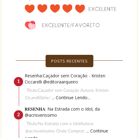
POSTS RECENTES
Resenha:Caçador sem Coração - Kristen
Ciccarelli @editoraarqueiro
Título:Caçador sem Coração Autora: Kristen
... Continue Lendo...
CicarelliSérie/
𝐑𝐄𝐒𝐄𝐍𝐇𝐀: Na Estrada com o Idol, da
@acrisverissimo
Título:Na Estrada com o IdolAutora:
... Continue
@acrisverissimo Onde Comprar: