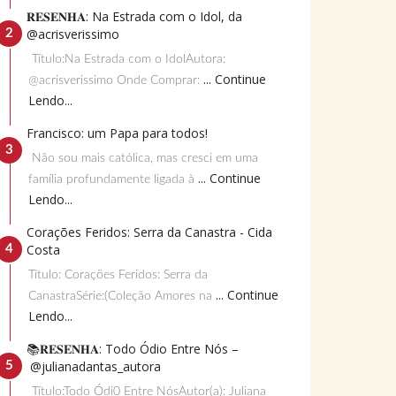
𝐑𝐄𝐒𝐄𝐍𝐇𝐀: Na Estrada com o Idol, da
@acrisverissimo
Título:Na Estrada com o IdolAutora:
... Continue
@acrisverissimo Onde Comprar:
Lendo...
Francisco: um Papa para todos!
Não sou mais católica, mas cresci em uma
... Continue
família profundamente ligada à
Lendo...
Corações Feridos: Serra da Canastra - Cida
Costa
Título: Corações Feridos: Serra da
... Continue
CanastraSérie:(Coleção Amores na
Lendo...
📚𝐑𝐄𝐒𝐄𝐍𝐇𝐀: Todo Ódio Entre Nós –
@julianadantas_autora
Título:Todo Ódi0 Entre NósAutor(a): Juliana