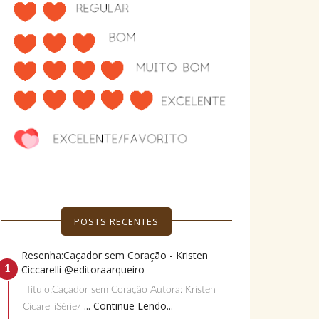
POSTS RECENTES
Resenha:Caçador sem Coração - Kristen
Ciccarelli @editoraarqueiro
Título:Caçador sem Coração Autora: Kristen
... Continue Lendo...
CicarelliSérie/