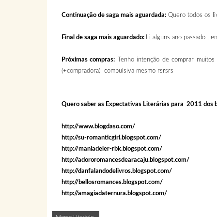
Continuação de saga mais aguardada:
Quero todos os li
Final de saga mais aguardado:
Li alguns ano passado , e
Próximas compras:
Tenho intenção de comprar muitos e
(+compradora) compulsiva mesmo rsrsrs
Quero saber as Expectativas Literárias para 2011 dos b
http://www.blogdaso.com/
http://su-romanticgirl.blogspot.com/
http://maniadeler-rbk.blogspot.com/
http://adororomancesdearacaju.blogspot.com/
http://danfalandodelivros.blogspot.com/
http://bellosromances.blogspot.com/
http://amagiadaternura.blogspot.com/
Meme Literário
,