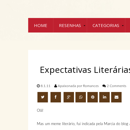
HOME
RESENHAS
CATEGORIAS
Expectativas Literári
8.1.11
Apaixonada por Romances
2 Comments
Olá!
Mas um meme literário, fui indicada pela Marcia do blog