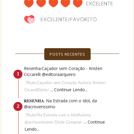
POSTS RECENTES
Resenha:Caçador sem Coração - Kristen
Ciccarelli @editoraarqueiro
Título:Caçador sem Coração Autora: Kristen
... Continue Lendo...
CicarelliSérie/
𝐑𝐄𝐒𝐄𝐍𝐇𝐀: Na Estrada com o Idol, da
@acrisverissimo
Título:Na Estrada com o IdolAutora:
... Continue
@acrisverissimo Onde Comprar:
Lendo...