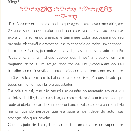
fôlego!
*:♡•:*:ღƸ̵̡Ӝ̵̨̄Ʒ :*:♡•:*:ღ *:♡•:*:ღƸ̵̡Ӝ̵̨̄Ʒ
:*:♡•:*:ღ
Elle Bissette era uma ex-modelo que agora trabalhava como atriz, aos
27 anos sabia que era afortunada por conseguir chegar ao topo mas
agora vinha sofrendo ameaças e temia que todos soubessem do seu
passado miseravél e dramatico, assim escondia de todos um segredo.
Falco aos 32 anos, já conduzia sua vida, mas foi convenciado pelo Pai
"Cesare Orsini, o mafioso cupido dos filhos" a ajuda-lo em um
pequeno favor à um amigo produtor de Hollywood.Além do seu
trabalho como investidor, uma sociedade que tem com os outros
irmãos, Falco tem um trabalho paralelo,por isso, é considerado por
todos um homem sombrio e assustador.
Ele odeia o pai, mas não resistiu ao desafio no momento em que viu
as fotos de Elle,diante da situação, com certeza é a única pessoa que
pode ajuda-la,apesar de suas desconfianças Falco começa a entendê-la
melhor quando percebe que ela sabe a identidade do autor das
ameaças não quer revelar.
Com a ajuda de Falco, Elle parece ter uma chance de superar os