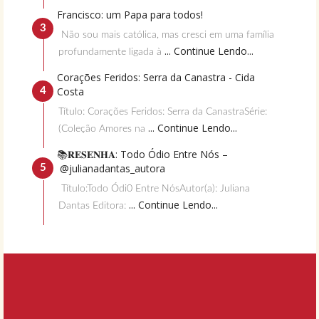
Francisco: um Papa para todos!
Não sou mais católica, mas cresci em uma família
... Continue Lendo...
profundamente ligada à
Corações Feridos: Serra da Canastra - Cida
Costa
Título: Corações Feridos: Serra da CanastraSérie:
... Continue Lendo...
(Coleção Amores na
📚𝐑𝐄𝐒𝐄𝐍𝐇𝐀: Todo Ódio Entre Nós –
@julianadantas_autora
Título:Todo Ódi0 Entre NósAutor(a): Juliana
... Continue Lendo...
Dantas Editora: