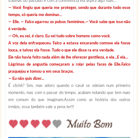
traumas do passado e com a convivência ela aspira algo mais...
— Você fingiu que queria me proteger, sendo que durante todo esse
tempo, só queria me dominar...
— Elle. — Falco agarrou os pulsos femininos.— Você sabe que isso não
é verdade.
— Oh, eu sei, é claro. Eu sei tudo sobre homens como você.
A voz dela enfraqueceu. Falco a estava encarando comose ela fosse
louca, e talvez ela fosse. Tudo o que ele disse ra era verdade.
Ele não havia feito nada além de lhe oferecer gentileza, e ela...E ela...
Lágrimas de angustia começaram a rolar pelas faces de Elle.Falco
praquejou e tomou-a em seus braços.
— Eu não quis dizer...
É clichê? Sim, mas adoro quando o casal se odeiam num primeiro
momento, mas com o passar do tempo, acabam notando que tem mais
em comum do que imaginam.Assim como as história dos outros
irmãos, essa também vale a pena ler!!!