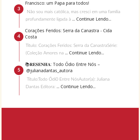
Francisco: um Papa para todos!
Não sou mais católica, mas cresci em uma família
... Continue Lendo...
profundamente ligada à
Corações Feridos: Serra da Canastra - Cida
Costa
Título: Corações Feridos: Serra da CanastraSérie:
... Continue Lendo...
(Coleção Amores na
📚𝐑𝐄𝐒𝐄𝐍𝐇𝐀: Todo Ódio Entre Nós –
@julianadantas_autora
Título:Todo Ódi0 Entre NósAutor(a): Juliana
... Continue Lendo...
Dantas Editora: