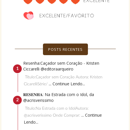
POSTS RECENTES
Resenha:Caçador sem Coração - Kristen
Ciccarelli @editoraarqueiro
Título:Caçador sem Coração Autora: Kristen
... Continue Lendo...
CicarelliSérie/
𝐑𝐄𝐒𝐄𝐍𝐇𝐀: Na Estrada com o Idol, da
@acrisverissimo
Título:Na Estrada com o IdolAutora:
... Continue
@acrisverissimo Onde Comprar:
Lendo...