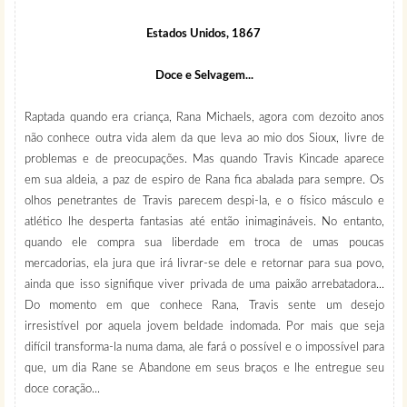
Estados Unidos, 1867
Doce e Selvagem...
Raptada quando era criança, Rana Michaels, agora com dezoito anos
não conhece outra vida alem da que leva ao mio dos Sioux, livre de
problemas e de preocupações. Mas quando Travis Kincade aparece
em sua aldeia, a paz de espiro de Rana fica abalada para sempre. Os
olhos penetrantes de Travis parecem despi-la, e o físico másculo e
atlético lhe desperta fantasias até então inimagináveis. No entanto,
quando ele compra sua liberdade em troca de umas poucas
mercadorias, ela jura que irá livrar-se dele e retornar para sua povo,
ainda que isso signifique viver privada de uma paixão arrebatadora...
Do momento em que conhece Rana, Travis sente um desejo
irresistível por aquela jovem beldade indomada. Por mais que seja
difícil transforma-la numa dama, ale fará o possível e o impossível para
que, um dia Rane se Abandone em seus braços e lhe entregue seu
doce coração...