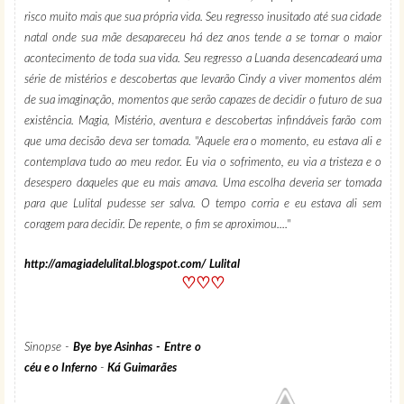
risco muito mais que sua própria vida. Seu regresso inusitado até sua cidade
natal onde sua mãe desapareceu há dez anos tende a se tornar o maior
acontecimento de toda sua vida. Seu regresso a Luanda desencadeará uma
série de mistérios e descobertas que levarão Cindy a viver momentos além
de sua imaginação, momentos que serão capazes de decidir o futuro de sua
existência. Magia, Mistério, aventura e descobertas infindáveis farão com
que uma decisão deva ser tomada. "Aquele era o momento, eu estava ali e
contemplava tudo ao meu redor. Eu via o sofrimento, eu via a tristeza e o
desespero daqueles que eu mais amava. Uma escolha deveria ser tomada
para que Lulital pudesse ser salva. O tempo corria e eu estava ali sem
coragem para decidir. De repente, o fim se aproximou...."
http://amagiadelulital.blogspot.com/ Lulital
♡♡♡
Sinopse -
Bye bye Asinhas - Entre o
céu e o Inferno
-
Ká Guimarães