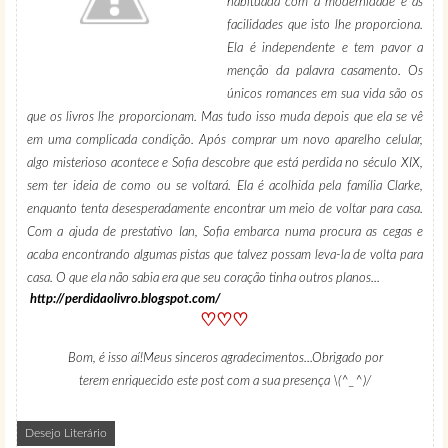
habituada com a modernidade e as
facilidades que isto lhe proporciona.
Ela é independente e tem pavor a
menção da palavra casamento. Os
únicos romances em sua vida são os
que os livros lhe proporcionam. Mas tudo isso muda depois que ela se vê
em uma complicada condição. Após comprar um novo aparelho celular,
algo misterioso acontece e Sofia descobre que está perdida no século XIX,
sem ter ideia de como ou se voltará. Ela é acolhida pela família Clarke,
enquanto tenta desesperadamente encontrar um meio de voltar para casa.
Com a ajuda de prestativo Ian, Sofia embarca numa procura as cegas e
acaba encontrando algumas pistas que talvez possam leva-la de volta para
casa. O que ela não sabia era que seu coração tinha outros planos...
http://perdidaolivro.blogspot.com/
♡♡♡
Bom, é isso aí!Meus sinceros agradecimentos...Obrigado por
terem enriquecido este post com a sua presença \(^_^)/
Desejo Literário