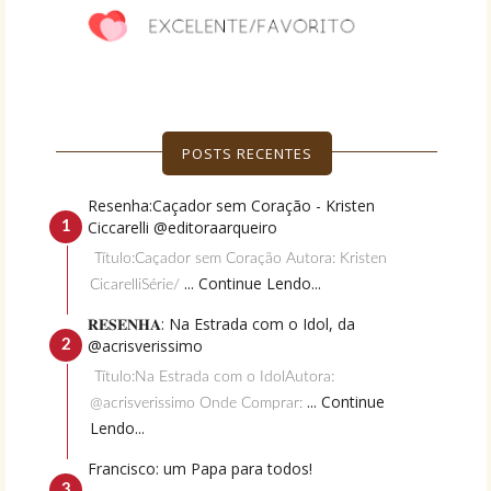
POSTS RECENTES
Resenha:Caçador sem Coração - Kristen
Ciccarelli @editoraarqueiro
Título:Caçador sem Coração Autora: Kristen
... Continue Lendo...
CicarelliSérie/
𝐑𝐄𝐒𝐄𝐍𝐇𝐀: Na Estrada com o Idol, da
@acrisverissimo
Título:Na Estrada com o IdolAutora:
... Continue
@acrisverissimo Onde Comprar:
Lendo...
Francisco: um Papa para todos!