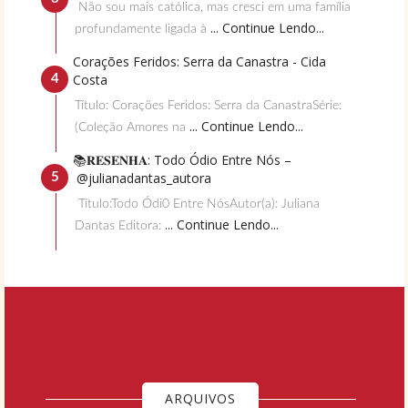
Não sou mais católica, mas cresci em uma família
... Continue Lendo...
profundamente ligada à
Corações Feridos: Serra da Canastra - Cida
Costa
Título: Corações Feridos: Serra da CanastraSérie:
... Continue Lendo...
(Coleção Amores na
📚𝐑𝐄𝐒𝐄𝐍𝐇𝐀: Todo Ódio Entre Nós –
@julianadantas_autora
Título:Todo Ódi0 Entre NósAutor(a): Juliana
... Continue Lendo...
Dantas Editora:
ARQUIVOS