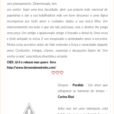
sem planejamento. Determinada, tem
um sonho: fazer uma boa faculdade, abrir sua própria rede nacional de
papelarias e dar a sua batalhadora mãe um bom descanso e uma digna
recompensa por todo amor e cuidados dados a sua única filha. Um
relacionamento era tudo o que ela não precisava, mas o destino lhe prega
uma peça. Um antigo e apaixonado amigo é forçado a deixá-la. Uma nova
e forte amizade se inicia. E um inesperado e arrebatador amor a encontra.
Muita coisa acontece antes de Fabi entender a força e veracidade daquele
amor. Confusões, intrigas, ciúmes, surpresas e decepções fazem de “Um
sonho a mais” uma leitura divertida e viciante.
OBS: Já li o release mas quero livro
.
http://www.fernandameireles.com/
♡♡♡
Sinopse -
Perdida
- Um amor que
ultrapassa as barreiras do tempo -
Carina Rissi
Sofia vive em uma metrópole, está