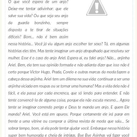
O que você espera de um anjo?
Deixe-me tentar adivinhar: que ele
salve sua vida? Ou que seja seu anjo
da guarda bonzinho, sempre
disposto a te tirar de situações
difíceis? Bom... não é bem assim
nessa história... Você já viu algum anjo escolher ter sexo? Tá, em algumas
histórias eles têm. Mas tente imaginar um anjo atrapalhado que resolveu ser
mulher. Esse é o caso do anjo Ariel. Espera aí, eu falei anjo? Não... anjinha
Ariel. Bem, ela tem sua opinião formada e não adianta dizer que isso não é
certo porque Victor Hugo, Prada, Corelo e outras marcas da moda fazem a
cabeça dessa anjinha. Ariel tem um dilema na sua vida: continuar a ser uma
anjinha viciada em roupas ou se tornar uma humana? Mas a vida dela não é
fácil, e ela passa por cada encrenca, que só lendo para entender. E não
tente convencê-la de alguma coisa, porque ela não escuta mesmo... Agora
tente se imaginar correndo perigo e Deus te manda um anjo. E quem Ele
manda? Ariel. Você está em apuros. Porque certamente ele irá parar em
frente a uma vitrine ou comprar a última revista de moda que saiu... Se
sobrar tempo, bom, aí ela pode tentar ajudar você. Embarque nessa história
super bem humorada e cheia de intrigas. Bye Bye Asinhas vai fazer você