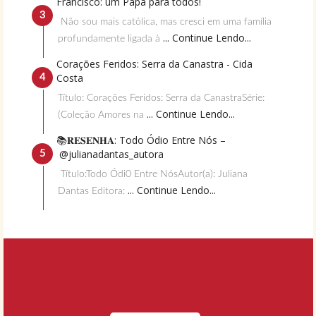
Francisco: um Papa para todos!
Não sou mais católica, mas cresci em uma família
... Continue Lendo...
profundamente ligada à
Corações Feridos: Serra da Canastra - Cida
Costa
Título: Corações Feridos: Serra da CanastraSérie:
... Continue Lendo...
(Coleção Amores na
📚𝐑𝐄𝐒𝐄𝐍𝐇𝐀: Todo Ódio Entre Nós –
@julianadantas_autora
Título:Todo Ódi0 Entre NósAutor(a): Juliana
... Continue Lendo...
Dantas Editora: