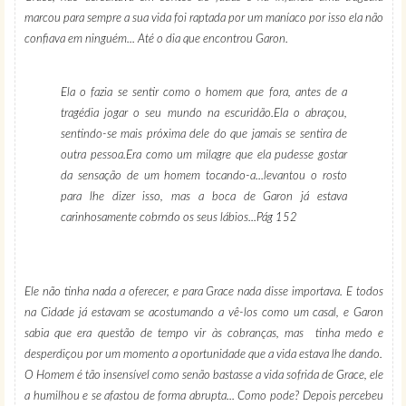
marcou para sempre a sua vida foi raptada por um maníaco por isso ela não
confiava em ninguém... Até o dia que encontrou Garon.
Ela o fazia se sentir como o homem que fora, antes de a
tragédia jogar o seu mundo na escuridão.Ela o abraçou,
sentindo-se mais próxima dele do que jamais se sentira de
outra pessoa.Era como um milagre que ela pudesse gostar
da sensação de um homem tocando-a...levantou o rosto
para lhe dizer isso, mas a boca de Garon já estava
carinhosamente cobrndo os seus lábios...Pág 152
Ele não tinha nada a oferecer, e para Grace nada disse importava. E
todos
na Cidade já estavam se acostumando a vê-los como um casal, e Garon
sabia que era questão de tempo vir às cobranças, mas tinha medo e
desperdiçou por um momento a oportunidade que a vida estava lhe dando.
O Homem é tão insensível como senão bastasse a vida sofrida de Grace, ele
a humilhou e se afastou de forma abrupta...
Como pode?
Depois percebeu