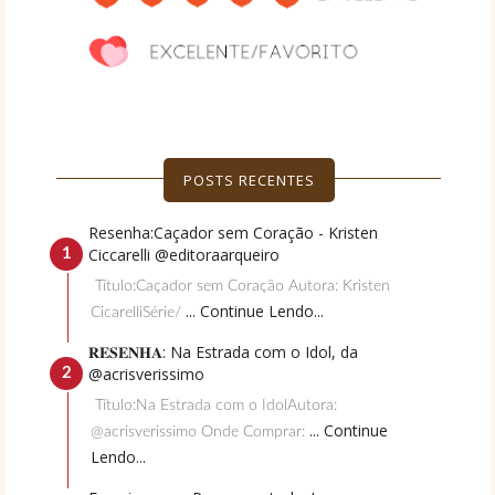
POSTS RECENTES
Resenha:Caçador sem Coração - Kristen
Ciccarelli @editoraarqueiro
Título:Caçador sem Coração Autora: Kristen
... Continue Lendo...
CicarelliSérie/
𝐑𝐄𝐒𝐄𝐍𝐇𝐀: Na Estrada com o Idol, da
@acrisverissimo
Título:Na Estrada com o IdolAutora:
... Continue
@acrisverissimo Onde Comprar:
Lendo...