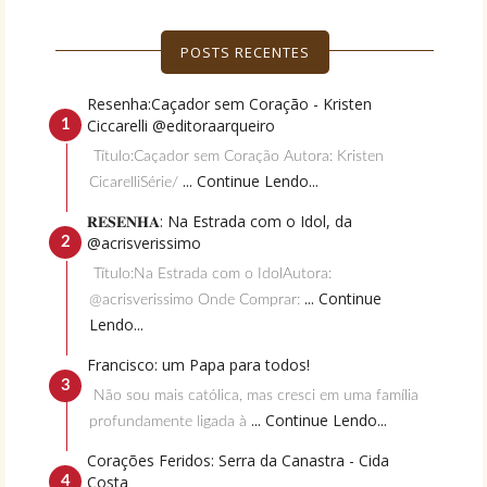
POSTS RECENTES
Resenha:Caçador sem Coração - Kristen
Ciccarelli @editoraarqueiro
Título:Caçador sem Coração Autora: Kristen
... Continue Lendo...
CicarelliSérie/
𝐑𝐄𝐒𝐄𝐍𝐇𝐀: Na Estrada com o Idol, da
@acrisverissimo
Título:Na Estrada com o IdolAutora:
... Continue
@acrisverissimo Onde Comprar:
Lendo...
Francisco: um Papa para todos!
Não sou mais católica, mas cresci em uma família
... Continue Lendo...
profundamente ligada à
Corações Feridos: Serra da Canastra - Cida
Costa