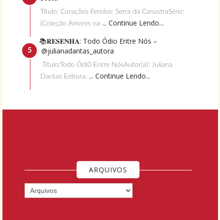
Título: Corações Feridos: Serra da CanastraSérie:
... Continue Lendo...
(Coleção Amores na
📚𝐑𝐄𝐒𝐄𝐍𝐇𝐀: Todo Ódio Entre Nós –
@julianadantas_autora
Título:Todo Ódi0 Entre NósAutor(a): Juliana
... Continue Lendo...
Dantas Editora:
ARQUIVOS