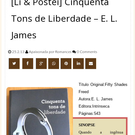
[Li & Postei] Cinquenta
Tons de Liberdade – E. L.
James
25.2.13
Apaixonada por Romances
0 Comments
Título Original:Fifty Shades
Freed
Autora:E. L. James
Editora:Intrinseca
Páginas:543
SINOPSE
Quando a ingênua