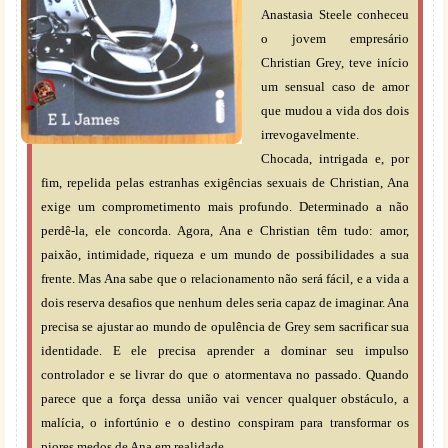
Anastasia Steele conheceu
o jovem empresário
Christian Grey, teve início
um sensual caso de amor
que mudou a vida dos dois
irrevogavelmente.
Chocada, intrigada e, por
fim, repelida pelas estranhas exigências sexuais de Christian, Ana
exige um comprometimento mais profundo. Determinado a não
perdê-la, ele concorda. Agora, Ana e Christian têm tudo: amor,
paixão, intimidade, riqueza e um mundo de possibilidades a sua
frente. Mas Ana sabe que o relacionamento não será fácil, e a vida a
dois reserva desafios que nenhum deles seria capaz de imaginar. Ana
precisa se ajustar ao mundo de opulência de Grey sem sacrificar sua
identidade. E ele precisa aprender a dominar seu impulso
controlador e se livrar do que o atormentava no passado. Quando
parece que a força dessa união vai vencer qualquer obstáculo, a
malícia, o infortúnio e o destino conspiram para transformar os
piores medos de Ana em realidade.