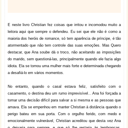
E neste livro Christian fez coisas que irritou e incomodou muito a
leitora aqui que sempre o defendeu. Eu sei que ele não é como a
maioria dos heróis de romance, só tem aparência de príncipe, é tão
atormentado que não tem controle das suas emoções. Mas Quero
destacar, que Ana soube dá o troco, não aceitando as imposições
do marido, sem questioná-las, principalmente quando ele fazia algo
idiota. Ela se tornou uma mulher mais forte e determinada chegando
a desafiá-lo em vários momentos.
No entanto, quando o casal estava feliz, satisfeito com o
casamento, o destina deu um rumo imprevisível... Ana foi forçada a
tomar uma decisão difícil para salvar a si mesma e as pessoas que
amava. Ela se empenhou em manter Christian à distância quando o
perigo bateu em sua porta. Com o orgulho ferido, com medo e
emocionalmente vulnerável, Christian acreditou que desta vez Ana
o deixaria para sempre, e que só lhe restaria às lembranças.