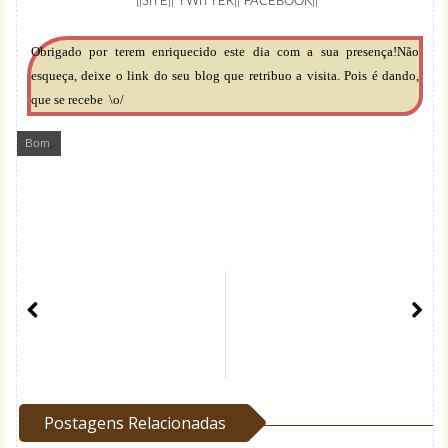
||
SITE
||
TWITTER
||
FACEBOOK
||
Obrigado por terem enriquecido este dia com a sua presença!Não
esqueça, deixe o link do seu blog que retribuo a visita. Pois é dando,
que se recebe
\o/
Bom
,
Postagens Relacionadas