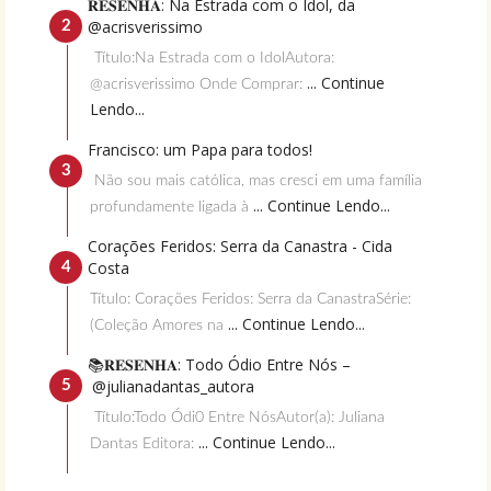
𝐑𝐄𝐒𝐄𝐍𝐇𝐀: Na Estrada com o Idol, da
@acrisverissimo
Título:Na Estrada com o IdolAutora:
... Continue
@acrisverissimo Onde Comprar:
Lendo...
Francisco: um Papa para todos!
Não sou mais católica, mas cresci em uma família
... Continue Lendo...
profundamente ligada à
Corações Feridos: Serra da Canastra - Cida
Costa
Título: Corações Feridos: Serra da CanastraSérie:
... Continue Lendo...
(Coleção Amores na
📚𝐑𝐄𝐒𝐄𝐍𝐇𝐀: Todo Ódio Entre Nós –
@julianadantas_autora
Título:Todo Ódi0 Entre NósAutor(a): Juliana
... Continue Lendo...
Dantas Editora: