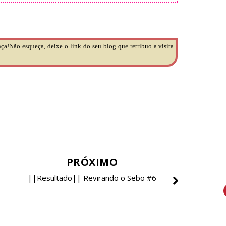
ça!Não esqueça, deixe o link do seu blog que retribuo a visita.
PRÓXIMO
||Resultado|| Revirando o Sebo #6