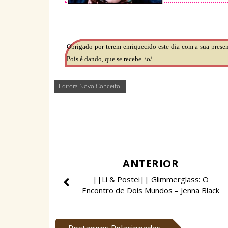
Obrigado por terem enriquecido este dia com a sua presen
Pois é dando, que se recebe
\o/
Editora Novo Conceito
,
ANTERIOR
||Li & Postei|| Glimmerglass: O
Encontro de Dois Mundos – Jenna Black