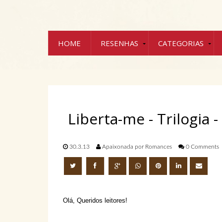
HOME
RESENHAS
CATEGORIAS
Liberta-me - Trilogia 
30.3.13
Apaixonada por Romances
0 Comments
Olá, Queridos leitores!