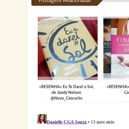
Postagens Relacionadas
«RESENHA» Eu Te Darei o Sol,
«RESENHA» 
de Jandy Nelson
Ca
@Novo_Conceito