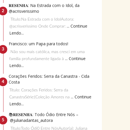
𝐑𝐄𝐒𝐄𝐍𝐇𝐀: Na Estrada com o Idol, da
@acrisverissimo
Título:Na Estrada com o IdolAutora:
... Continue
@acrisverissimo Onde Comprar:
Lendo...
Francisco: um Papa para todos!
Não sou mais católica, mas cresci em uma
... Continue
família profundamente ligada à
Lendo...
Corações Feridos: Serra da Canastra - Cida
Costa
Título: Corações Feridos: Serra da
... Continue
CanastraSérie:(Coleção Amores na
Lendo...
📚𝐑𝐄𝐒𝐄𝐍𝐇𝐀: Todo Ódio Entre Nós –
@julianadantas_autora
Título:Todo Ódi0 Entre NósAutor(a): Juliana