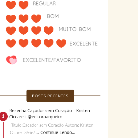
POSTS RECENTES
Resenha:Caçador sem Coração - Kristen
Ciccarelli @editoraarqueiro
Título:Caçador sem Coração Autora: Kristen
... Continue Lendo...
CicarelliSérie/