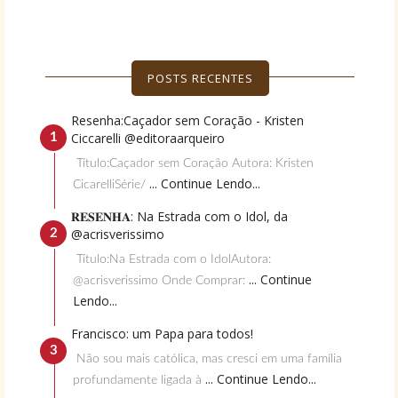
POSTS RECENTES
Resenha:Caçador sem Coração - Kristen
Ciccarelli @editoraarqueiro
Título:Caçador sem Coração Autora: Kristen
... Continue Lendo...
CicarelliSérie/
𝐑𝐄𝐒𝐄𝐍𝐇𝐀: Na Estrada com o Idol, da
@acrisverissimo
Título:Na Estrada com o IdolAutora:
... Continue
@acrisverissimo Onde Comprar:
Lendo...
Francisco: um Papa para todos!
Não sou mais católica, mas cresci em uma família
... Continue Lendo...
profundamente ligada à