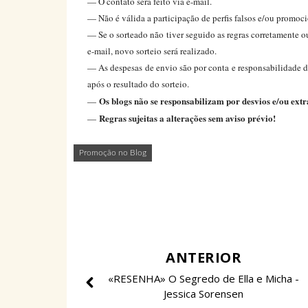
— O contato será feito via e-mail.
— Não é válida a participação de perfis falsos e/ou promoci
— Se o sorteado não tiver seguido as regras corretamente o
e-mail, novo sorteio será realizado.
— As despesas de envio são por conta e responsabilidade d
após o resultado do sorteio.
Os blogs não se responsabilizam por desvios e/ou extr
—
Regras sujeitas a alterações sem aviso prévio!
—
Promoção no Blog
ANTERIOR
«RESENHA» O Segredo de Ella e Micha -
Jessica Sorensen