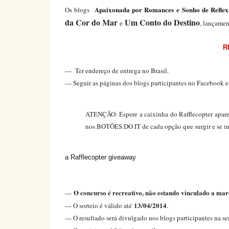
Apaixonada por Romances
e
Sonho de Refle
Os blogs
da Cor do Mar
Um Conto do Destino
e
, lançamen
R
— Ter endereço de entrega no Brasil.
— Seguir as páginas dos blogs participantes no Facebook e 
ATENÇÃO: Espere a caixinha do Rafflecopter aparec
nos BOTÕES DO IT de cada opção que surgir e se in
a Rafflecopter giveaway
O concurso é recreativo, não estando vinculado a mar
—
13/04/2014
— O sorteio é válido até
.
— O resultado será divulgado nos blogs participantes na se