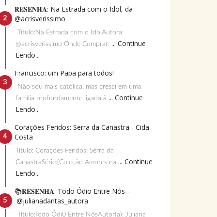
𝐑𝐄𝐒𝐄𝐍𝐇𝐀: Na Estrada com o Idol, da
@acrisverissimo
Título:Na Estrada com o IdolAutora:
... Continue
@acrisverissimo Onde Comprar:
Lendo...
Francisco: um Papa para todos!
Não sou mais católica, mas cresci em uma
... Continue
família profundamente ligada à
Lendo...
Corações Feridos: Serra da Canastra - Cida
Costa
Título: Corações Feridos: Serra da
... Continue
CanastraSérie:(Coleção Amores na
Lendo...
📚𝐑𝐄𝐒𝐄𝐍𝐇𝐀: Todo Ódio Entre Nós –
@julianadantas_autora
Título:Todo Ódi0 Entre NósAutor(a): Juliana