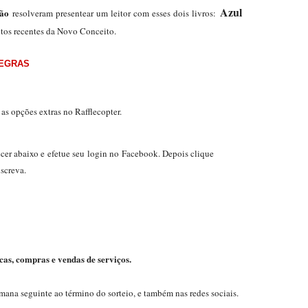
Azul
xão
resolveram presentear um leitor com esses dois livros:
tos recentes da Novo Conceito.
EGRAS
as opções extras no Rafflecopter.
er abaixo e efetue seu login no Facebook. Depois clique
screva.
cas, compras e vendas de serviços.
mana seguinte ao término do sorteio, e também nas redes sociais.