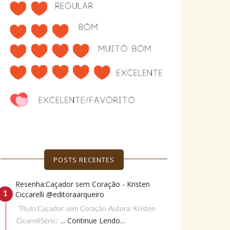
POSTS RECENTES
Resenha:Caçador sem Coração - Kristen
Ciccarelli @editoraarqueiro
Título:Caçador sem Coração Autora: Kristen
... Continue Lendo...
CicarelliSérie/