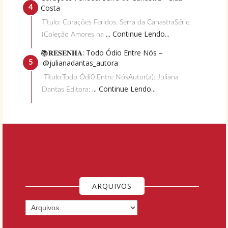
Costa
Título: Corações Feridos: Serra da CanastraSérie:
... Continue Lendo...
(Coleção Amores na
📚𝐑𝐄𝐒𝐄𝐍𝐇𝐀: Todo Ódio Entre Nós –
@julianadantas_autora
Título:Todo Ódi0 Entre NósAutor(a): Juliana
... Continue Lendo...
Dantas Editora:
ARQUIVOS