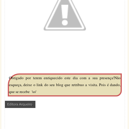
Obrigado por terem enriquecido este dia com a sua presença!Não
esqueça, deixe o link do seu blog que retribuo a visita. Pois é dando,
que se recebe
\o/
Editora Arqueiro
,