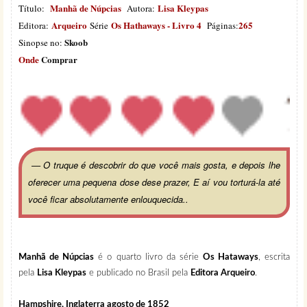
Manhã de Núpcias
Lisa Kleypas
Título:
Autora:
Arqueiro
Os Hathaways - Livro 4
265
Editora:
Série
Páginas:
Skoob
Sinopse no:
Onde
Comprar
— O truque é descobrir do que você mais gosta, e depois lhe
oferecer uma pequena dose dese prazer, E aí vou torturá-la até
você ficar absolutamente enlouquecida..
Manhã de Núpcias
é o quarto livro da série
Os Hataways
, escrita
pela
Lisa Kleypas
e publicado no Brasil pela
Editora Arqueiro
.
Hampshire, Inglaterra agosto de 1852