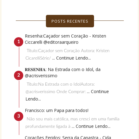
POSTS RECENTES
Resenha:Caçador sem Coração - Kristen
Ciccarelli @editoraarqueiro
Título:Caçador sem Coração Autora: Kristen
... Continue Lendo...
CicarelliSérie/
𝐑𝐄𝐒𝐄𝐍𝐇𝐀: Na Estrada com o Idol, da
@acrisverissimo
Título:Na Estrada com o IdolAutora:
... Continue
@acrisverissimo Onde Comprar:
Lendo...
Francisco: um Papa para todos!
Não sou mais católica, mas cresci em uma família
... Continue Lendo...
profundamente ligada à
Corações Feridos: Serra da Canastra - Cida