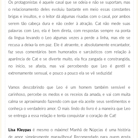
Os protagonistas é aquele casal que se odeia e não se suportam, mas
o relacionamento deles evoluiu bastante em meio essas constantes
brigas e insultos, e o leitor dá algumas risadas com o casal, por ambos
serem tão cabeça dura e não ceder à atração. Cat não mede suas
palavras com Leo, ela é bem direta, com respostas sempre na ponta
da língua levando o Leo algumas vezes a perde a linha, mas ele se
recusa a deixa-la em paz. Ele é atraente, e absolutamente encantador,
faz seus comentários bem humorados e sarcásticos com relação à
aparência de Cat e se diverte muito, ela fica zangada e constrangida,
no início, se afasta, mas vai percebendo que Leo é gentil e
extremamente sensual, e pouco a pouco ela se vê seduzida!
Vamos descobrindo que Leo é um homem também sensível e
carinhoso, percebe os medos e os receios da amada, e vai com muita
calma se aproximando fazendo com que ela aceite seus sentimentos e
conheça o verdadeiro amor. O mais lindo do livro é a maneira que Leo
se entrega a essa relação e tenta conquistar o coração de Cat!
Lisa Kleypas
é mesmo o máximo! Manhã de Núpcias é uma história
de amor simplesmente maravilhosa! Recomendado para quem gosta