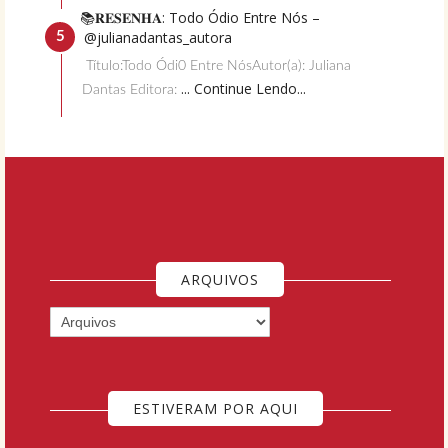
📚𝐑𝐄𝐒𝐄𝐍𝐇𝐀: Todo Ódio Entre Nós –
@julianadantas_autora
Título:Todo Ódi0 Entre NósAutor(a): Juliana
... Continue Lendo...
Dantas Editora:
ARQUIVOS
ESTIVERAM POR AQUI