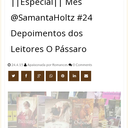
||Especial|| Mês
@SamantaHoltz #24
Depoimentos dos
Leitores O Pássaro
24.4.15
Apaixonada por Romances
0 Comments