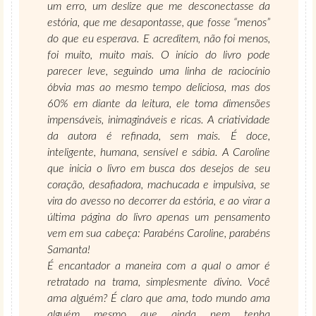
um erro, um deslize que me desconectasse da
estória, que me desapontasse, que fosse “menos”
do que eu esperava. E acreditem, não foi menos,
foi muito, muito mais. O início do livro pode
parecer leve, seguindo uma linha de raciocínio
óbvia mas ao mesmo tempo deliciosa, mas dos
60% em diante da leitura, ele toma dimensões
impensáveis, inimagináveis e ricas. A criatividade
da autora é refinada, sem mais. É doce,
inteligente, humana, sensível e sábia. A Caroline
que inicia o livro em busca dos desejos de seu
coração, desafiadora, machucada e impulsiva, se
vira do avesso no decorrer da estória, e ao virar a
última página do livro apenas um pensamento
vem em sua cabeça: Parabéns Caroline, parabéns
Samanta!
É encantador a maneira com a qual o amor é
retratado na trama, simplesmente divino. Você
ama alguém? É claro que ama, todo mundo ama
alguém mesmo que ainda nem tenha