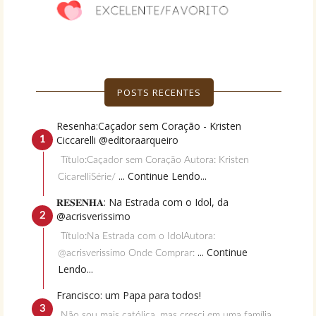
POSTS RECENTES
Resenha:Caçador sem Coração - Kristen
Ciccarelli @editoraarqueiro
Título:Caçador sem Coração Autora: Kristen
... Continue Lendo...
CicarelliSérie/
𝐑𝐄𝐒𝐄𝐍𝐇𝐀: Na Estrada com o Idol, da
@acrisverissimo
Título:Na Estrada com o IdolAutora:
... Continue
@acrisverissimo Onde Comprar:
Lendo...
Francisco: um Papa para todos!
Não sou mais católica, mas cresci em uma família