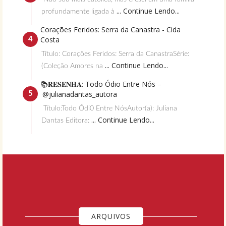
... Continue Lendo...
profundamente ligada à
Corações Feridos: Serra da Canastra - Cida
Costa
Título: Corações Feridos: Serra da CanastraSérie:
... Continue Lendo...
(Coleção Amores na
📚𝐑𝐄𝐒𝐄𝐍𝐇𝐀: Todo Ódio Entre Nós –
@julianadantas_autora
Título:Todo Ódi0 Entre NósAutor(a): Juliana
... Continue Lendo...
Dantas Editora:
ARQUIVOS