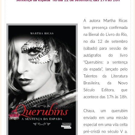
sentença da espada” no dia 12 de setembro, das 17h às 18h
A autora Martha Ricas
tem presença confirmada
na Bienal do Livro do Rio,
no dia 12 de setembro
(sábado) para sessão de
autógrafos do livro
“Querubins: a sentença
da espada”, lançado pelo
Talentos da Literatura
Brasileira, da Novo
Século Editora, que
acontece das 17h às 18h.
Chaya, um querubim
enviado em uma missão
especial em uma vila celta
pré-cristã no século V a.