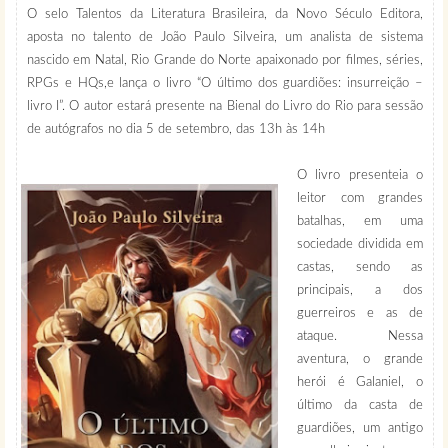
O selo Talentos da Literatura Brasileira, da Novo Século Editora,
aposta no talento de João Paulo Silveira, um analista de sistema
nascido em Natal, Rio Grande do Norte apaixonado por filmes, séries,
RPGs e HQs,e lança o livro “O último dos guardiões: insurreição –
livro I”. O autor estará presente na Bienal do Livro do Rio para sessão
de autógrafos no dia 5 de setembro, das 13h às 14h
O livro presenteia o
leitor com grandes
batalhas, em uma
sociedade dividida em
castas, sendo as
principais, a dos
guerreiros e as de
ataque. Nessa
aventura, o grande
herói é Galaniel, o
último da casta de
guardiões, um antigo