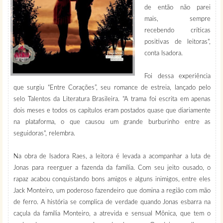
de então não parei
mais, sempre
recebendo críticas
positivas de leitoras",
conta Isadora.
Foi dessa experiência
que surgiu “Entre Corações”, seu romance de estreia, lançado pelo
selo Talentos da Literatura Brasileira. "A trama foi escrita em apenas
dois meses e todos os capítulos eram postados quase que diariamente
na plataforma, o que causou um grande burburinho entre as
seguidoras", relembra.
Na obra de Isadora Raes, a leitora é levada a acompanhar a luta de
Jonas para reerguer a fazenda da família. Com seu jeito ousado, o
rapaz acabou conquistando bons amigos e alguns inimigos, entre eles
Jack Monteiro, um poderoso fazendeiro que domina a região com mão
de ferro. A história se complica de verdade quando Jonas esbarra na
caçula da família Monteiro, a atrevida e sensual Mônica, que tem o