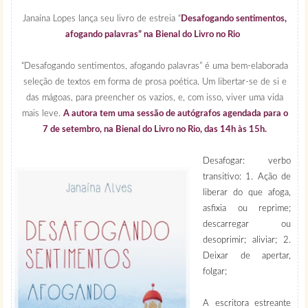
Janaína Lopes lança seu livro de estreia “
Desafogando sentimentos,
afogando palavras” na Bienal do Livro no Rio
“Desafogando sentimentos, afogando palavras” é uma bem-elaborada
seleção de textos em forma de prosa poética. Um libertar-se de si e
das mágoas, para preencher os vazios, e, com isso, viver uma vida
mais leve.
A autora tem uma sessão de autógrafos agendada para o
7 de setembro, na Bienal do Livro no Rio, das 14h às 15h.
Desafogar: verbo
transitivo: 1. Ação de
liberar do que afoga,
asfixia ou reprime;
descarregar ou
desoprimir; aliviar; 2.
Deixar de apertar,
folgar;
A escritora estreante