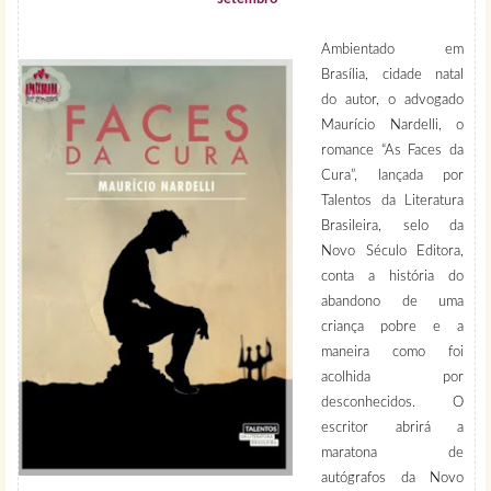
Ambientado em
Brasília, cidade natal
do autor, o advogado
Maurício Nardelli, o
romance “As Faces da
Cura”, lançada por
Talentos da Literatura
Brasileira, selo da
Novo Século Editora,
conta a história do
abandono de uma
criança pobre e a
maneira como foi
acolhida por
desconhecidos. O
escritor abrirá a
maratona de
autógrafos da Novo