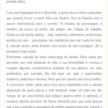
jornada diária.
Com uma linguagem leve e divertida, a autora leva o leitor a perceber
que poderia trocar o nome Alice por Beatriz, Ana ou Daniela sem a
menor interferência para o enredo: “A história da personagem é
também um pouco da minha, das amigas, das colegas de trabalho.
Frente as mil tarefas diárias – mãe, motorista, enfermeira, profissional,
gestora da casa – precisamos nos multiplicar para dar conta de tudo.
E, mesmo assim, ainda ficamos com receio de não conseguir”, diz a
jornalista Clélia Gorki.
Entretanto, cansada de tanta sobrecarga de tarefas, Alice acaba por
perceber que está deixando de lado a sua feminilidade e começa a
resgatar algumas características próprias do seu gênero: ser mais
acolhedora, por exemplo. Ela não quer ser mais a supermulher
moderna, poderosa e heroína. Alice que ser apenas uma nova mulher.
A assessora, então, parte para essa nova empreitada com a mesma
disposição de quem passa a vida tentando matar um leão por dia:
“Longe de ser uma história que prega a guerra entre os gêneros, o
romance aborda assuntos de forma divertida para que cada pessoa
que o leia, entenda a mensagem da melhor maneira para ela”, conclui a