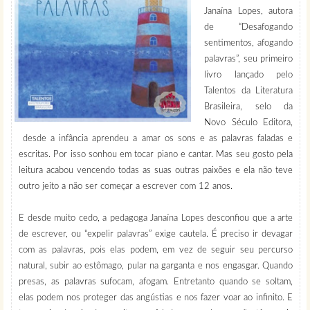
Janaína Lopes, autora
de “Desafogando
sentimentos, afogando
palavras”, seu primeiro
livro lançado pelo
Talentos da Literatura
Brasileira, selo da
Novo Século Editora,
desde a infância aprendeu a amar os sons e as palavras faladas e
escritas. Por isso sonhou em tocar piano e cantar. Mas seu gosto pela
leitura acabou vencendo todas as suas outras paixões e ela não teve
outro jeito a não ser começar a escrever com 12 anos.
E desde muito cedo, a pedagoga Janaína Lopes desconfiou que a arte
de escrever, ou “expelir palavras” exige cautela. É preciso ir devagar
com as palavras, pois elas podem, em vez de seguir seu percurso
natural, subir ao estômago, pular na garganta e nos engasgar. Quando
presas, as palavras sufocam, afogam. Entretanto quando se soltam,
elas podem nos proteger das angústias e nos fazer voar ao infinito. E