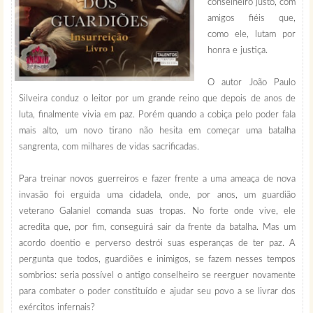
conselheiro justo, com
amigos fiéis que,
como ele, lutam por
honra e justiça.
O autor João Paulo
Silveira conduz o leitor por um grande reino que depois de anos de
luta, finalmente vivia em paz. Porém quando a cobiça pelo poder fala
mais alto, um novo tirano não hesita em começar uma batalha
sangrenta, com milhares de vidas sacrificadas.
Para treinar novos guerreiros e fazer frente a uma ameaça de nova
invasão foi erguida uma cidadela, onde, por anos, um guardião
veterano Galaniel comanda suas tropas. No forte onde vive, ele
acredita que, por fim, conseguirá sair da frente da batalha. Mas um
acordo doentio e perverso destrói suas esperanças de ter paz. A
pergunta que todos, guardiões e inimigos, se fazem nesses tempos
sombrios: seria possível o antigo conselheiro se reerguer novamente
para combater o poder constituído e ajudar seu povo a se livrar dos
exércitos infernais?