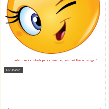
Sintam-se à vontade para comentar, compartilhar e divulgar
!
Divulgação
,