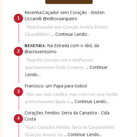
Resenha:Caçador sem Coração - Kristen
Ciccarelli @editoraarqueiro
Título:Caçador sem Coração Autora: Kristen
... Continue Lendo...
CicarelliSérie/
𝐑𝐄𝐒𝐄𝐍𝐇𝐀: Na Estrada com o Idol, da
@acrisverissimo
Título:Na Estrada com o IdolAutora:
... Continue
@acrisverissimo Onde Comprar:
Lendo...
Francisco: um Papa para todos!
Não sou mais católica, mas cresci em uma família
... Continue Lendo...
profundamente ligada à
Corações Feridos: Serra da Canastra - Cida
Costa
Título: Corações Feridos: Serra da CanastraSérie:
... Continue Lendo...
(Coleção Amores na