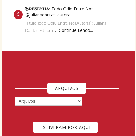
📚𝐑𝐄𝐒𝐄𝐍𝐇𝐀: Todo Ódio Entre Nós –
@julianadantas_autora
Título:Todo Ódi0 Entre NósAutor(a): Juliana
... Continue Lendo...
Dantas Editora:
ARQUIVOS
ESTIVERAM POR AQUI