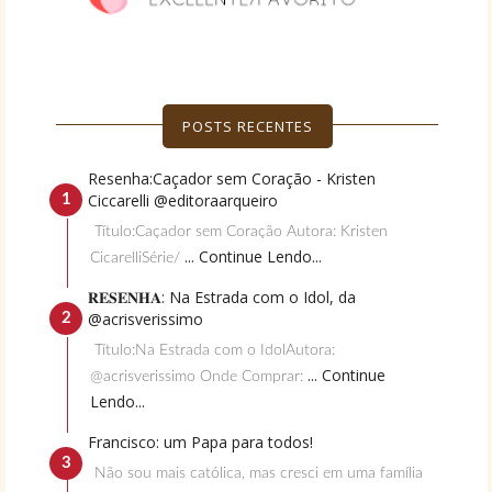
POSTS RECENTES
Resenha:Caçador sem Coração - Kristen
Ciccarelli @editoraarqueiro
Título:Caçador sem Coração Autora: Kristen
... Continue Lendo...
CicarelliSérie/
𝐑𝐄𝐒𝐄𝐍𝐇𝐀: Na Estrada com o Idol, da
@acrisverissimo
Título:Na Estrada com o IdolAutora:
... Continue
@acrisverissimo Onde Comprar:
Lendo...
Francisco: um Papa para todos!
Não sou mais católica, mas cresci em uma família