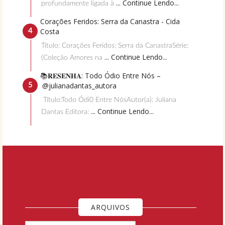
... Continue Lendo...
profundamente ligada à
Corações Feridos: Serra da Canastra - Cida
Costa
Título: Corações Feridos: Serra da CanastraSérie:
... Continue Lendo...
(Coleção Amores na
📚𝐑𝐄𝐒𝐄𝐍𝐇𝐀: Todo Ódio Entre Nós –
@julianadantas_autora
Título:Todo Ódi0 Entre NósAutor(a): Juliana
... Continue Lendo...
Dantas Editora:
ARQUIVOS