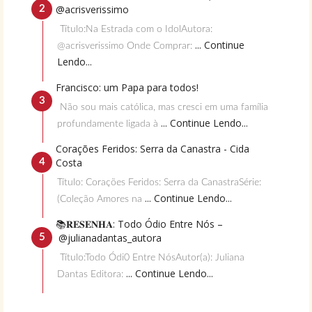
@acrisverissimo
Título:Na Estrada com o IdolAutora:
... Continue
@acrisverissimo Onde Comprar:
Lendo...
Francisco: um Papa para todos!
Não sou mais católica, mas cresci em uma família
... Continue Lendo...
profundamente ligada à
Corações Feridos: Serra da Canastra - Cida
Costa
Título: Corações Feridos: Serra da CanastraSérie:
... Continue Lendo...
(Coleção Amores na
📚𝐑𝐄𝐒𝐄𝐍𝐇𝐀: Todo Ódio Entre Nós –
@julianadantas_autora
Título:Todo Ódi0 Entre NósAutor(a): Juliana
... Continue Lendo...
Dantas Editora: