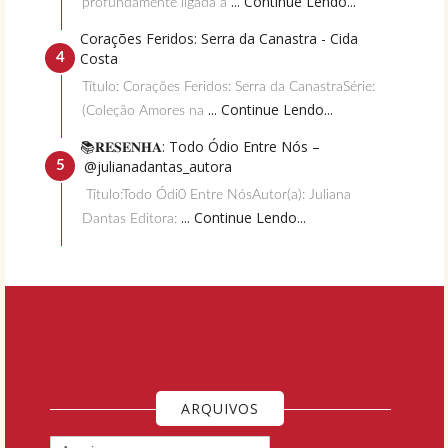
... Continue Lendo...
profundamente ligada à
Corações Feridos: Serra da Canastra - Cida
Costa
Título: Corações Feridos: Serra da CanastraSérie:
... Continue Lendo...
(Coleção Amores na
📚𝐑𝐄𝐒𝐄𝐍𝐇𝐀: Todo Ódio Entre Nós –
@julianadantas_autora
Título:Todo Ódi0 Entre NósAutor(a): Juliana
... Continue Lendo...
Dantas Editora:
ARQUIVOS