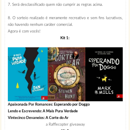
7. Será desclassificado quem não cumprir as regras acima.
8. O sorteio realizado é meramente recreativo e sem fins lucrativos,
não havendo nenhum caráter comercial.
Agora é com vocês!
Kit 1:
Apaixonada Por Romances
: Esperando por Doggo
Lendo e Escrevendo:
A Mais Pura Verdade
Vintecinco Devaneios:
A Corte do Ar
a Rafflecopter giveaway