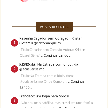
POSTS RECENTES
Resenha:Caçador sem Coração - Kristen
Ciccarelli @editoraarqueiro
Título:Caçador sem Coração Autora: Kristen
... Continue Lendo...
CicarelliSérie/
𝐑𝐄𝐒𝐄𝐍𝐇𝐀: Na Estrada com o Idol, da
@acrisverissimo
Título:Na Estrada com o IdolAutora:
... Continue
@acrisverissimo Onde Comprar:
Lendo...
Francisco: um Papa para todos!
Não sou mais católica, mas cresci em uma família