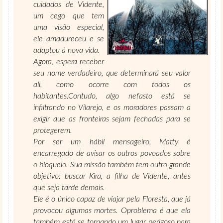
cuidados de Vidente,
um cego que tem
uma visão especial,
ele amadureceu e se
adaptou à nova vida.
Agora, espera receber
seu nome verdadeiro, que determinará seu valor
ali, como ocorre com todos os
habitantes.Contudo, algo nefasto está se
infiltrando no Vilarejo, e os moradores passam a
exigir que as fronteiras sejam fechadas para se
protegerem.
Por ser um hábil mensageiro, Matty é
encarregado de avisar os outros povoados sobre
o bloqueio. Sua missão também tem outro grande
objetivo: buscar Kira, a filha de Vidente, antes
que seja tarde demais.
Ele é o único capaz de viajar pela Floresta, que já
provocou algumas mortes. Oproblema é que ela
também está se tornando um lugar perigoso para