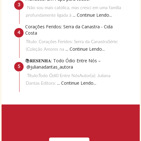
Não sou mais católica, mas cresci em uma família
... Continue Lendo...
profundamente ligada à
Corações Feridos: Serra da Canastra - Cida
Costa
Título: Corações Feridos: Serra da CanastraSérie:
... Continue Lendo...
(Coleção Amores na
📚𝐑𝐄𝐒𝐄𝐍𝐇𝐀: Todo Ódio Entre Nós –
@julianadantas_autora
Título:Todo Ódi0 Entre NósAutor(a): Juliana
... Continue Lendo...
Dantas Editora: