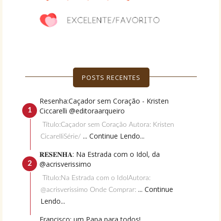
POSTS RECENTES
Resenha:Caçador sem Coração - Kristen
Ciccarelli @editoraarqueiro
Título:Caçador sem Coração Autora: Kristen
... Continue Lendo...
CicarelliSérie/
𝐑𝐄𝐒𝐄𝐍𝐇𝐀: Na Estrada com o Idol, da
@acrisverissimo
Título:Na Estrada com o IdolAutora:
... Continue
@acrisverissimo Onde Comprar:
Lendo...
Francisco: um Papa para todos!