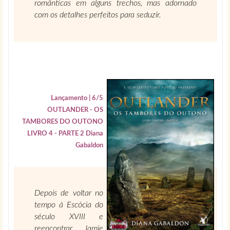
românticas em alguns trechos, mas adornado
com os detalhes perfeitos para seduzir.
Lançamento | 6/5
OUTLANDER - OS
TAMBORES DO OUTONO
LIVRO 4 - PARTE 2 Diana
Gabaldon
Depois de voltar no
tempo à Escócia do
século XVIII e
reencontrar Jamie