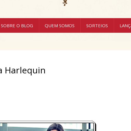
SOBRE O BLOG
QUEM SOMOS
SORTEIOS
LAN
a Harlequin