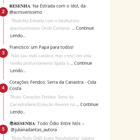
𝐑𝐄𝐒𝐄𝐍𝐇𝐀: Na Estrada com o Idol, da
@acrisverissimo
Título:Na Estrada com o IdolAutora:
... Continue
@acrisverissimo Onde Comprar:
Lendo...
Francisco: um Papa para todos!
Não sou mais católica, mas cresci em uma
... Continue
família profundamente ligada à
Lendo...
Corações Feridos: Serra da Canastra - Cida
Costa
Título: Corações Feridos: Serra da
... Continue
CanastraSérie:(Coleção Amores na
Lendo...
📚𝐑𝐄𝐒𝐄𝐍𝐇𝐀: Todo Ódio Entre Nós –
@julianadantas_autora
Título:Todo Ódi0 Entre NósAutor(a): Juliana