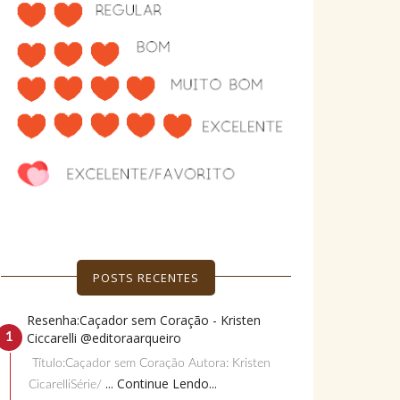
POSTS RECENTES
Resenha:Caçador sem Coração - Kristen
Ciccarelli @editoraarqueiro
Título:Caçador sem Coração Autora: Kristen
... Continue Lendo...
CicarelliSérie/