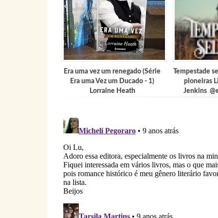
Era uma vez um renegado (Série
Tempestade s
Era uma Vez um Ducado - 1)
pioneiras L
Lorraine Heath
Jenkins @e