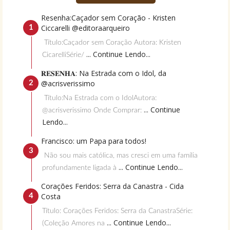
Resenha:Caçador sem Coração - Kristen
Ciccarelli @editoraarqueiro
Título:Caçador sem Coração Autora: Kristen
... Continue Lendo...
CicarelliSérie/
𝐑𝐄𝐒𝐄𝐍𝐇𝐀: Na Estrada com o Idol, da
@acrisverissimo
Título:Na Estrada com o IdolAutora:
... Continue
@acrisverissimo Onde Comprar:
Lendo...
Francisco: um Papa para todos!
Não sou mais católica, mas cresci em uma família
... Continue Lendo...
profundamente ligada à
Corações Feridos: Serra da Canastra - Cida
Costa
Título: Corações Feridos: Serra da CanastraSérie:
... Continue Lendo...
(Coleção Amores na