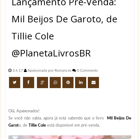
Lançamento Pré-Venda:
Mil Beijos De Garoto, de
Tillie Cole
@PlanetaLivrosBR
3.4.17
Apaixonada por Romances
0 Comments
Olá, Apaixonados!
Se você não sabia, agora já está sabendo que o livro
Mil Beijos De
Garot
o, de
Tillie Cole
está disponível em pré-venda.