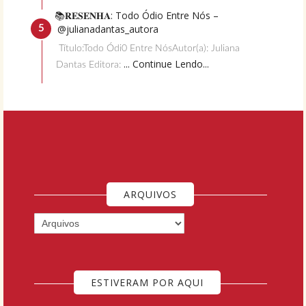
📚𝐑𝐄𝐒𝐄𝐍𝐇𝐀: Todo Ódio Entre Nós –
@julianadantas_autora
Título:Todo Ódi0 Entre NósAutor(a): Juliana
... Continue Lendo...
Dantas Editora:
ARQUIVOS
ESTIVERAM POR AQUI