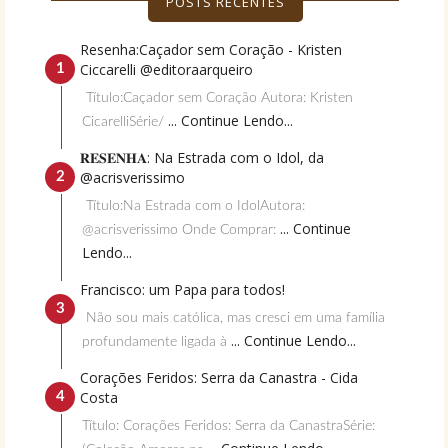
POSTS RECENTES
Resenha:Caçador sem Coração - Kristen
Ciccarelli @editoraarqueiro
Título:Caçador sem Coração Autora: Kristen
... Continue Lendo...
CicarelliSérie/
𝐑𝐄𝐒𝐄𝐍𝐇𝐀: Na Estrada com o Idol, da
@acrisverissimo
Título:Na Estrada com o IdolAutora:
... Continue
@acrisverissimo Onde Comprar:
Lendo...
Francisco: um Papa para todos!
Não sou mais católica, mas cresci em uma família
... Continue Lendo...
profundamente ligada à
Corações Feridos: Serra da Canastra - Cida
Costa
Título: Corações Feridos: Serra da CanastraSérie: