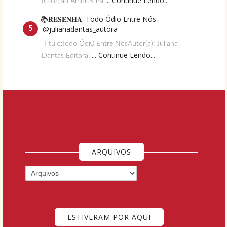
... Continue Lendo...
(Coleção Amores na
📚𝐑𝐄𝐒𝐄𝐍𝐇𝐀: Todo Ódio Entre Nós –
@julianadantas_autora
Título:Todo Ódi0 Entre NósAutor(a): Juliana
... Continue Lendo...
Dantas Editora:
ARQUIVOS
ESTIVERAM POR AQUI