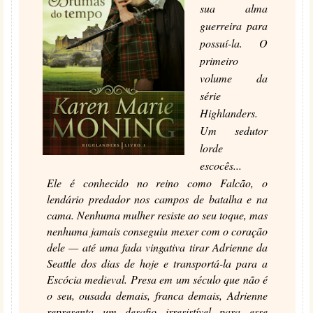
sua alma
guerreira para
possuí-la. O
primeiro
volume da
série
Highlanders.
Um sedutor
lorde
escocês...
Ele é conhecido no reino como Falcão, o
lendário predador nos campos de batalha e na
cama. Nenhuma mulher resiste ao seu toque, mas
nenhuma jamais conseguiu mexer com o coração
dele — até uma fada vingativa tirar Adrienne da
Seattle dos dias de hoje e transportá-la para a
Escócia medieval. Presa em um século que não é
o seu, ousada demais, franca demais, Adrienne
representa um desafio irresistível para esse