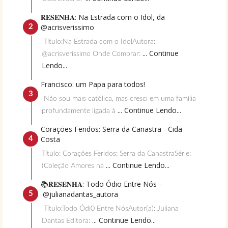
𝐑𝐄𝐒𝐄𝐍𝐇𝐀: Na Estrada com o Idol, da
@acrisverissimo
Título:Na Estrada com o IdolAutora:
... Continue
@acrisverissimo Onde Comprar:
Lendo...
Francisco: um Papa para todos!
Não sou mais católica, mas cresci em uma família
... Continue Lendo...
profundamente ligada à
Corações Feridos: Serra da Canastra - Cida
Costa
Título: Corações Feridos: Serra da CanastraSérie:
... Continue Lendo...
(Coleção Amores na
📚𝐑𝐄𝐒𝐄𝐍𝐇𝐀: Todo Ódio Entre Nós –
@julianadantas_autora
Título:Todo Ódi0 Entre NósAutor(a): Juliana
... Continue Lendo...
Dantas Editora: