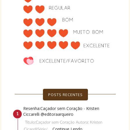
POSTS RECENTES
Resenha:Caçador sem Coração - Kristen
Ciccarelli @editoraarqueiro
Título:Caçador sem Coração Autora: Kristen
... Continue Lendo...
CicarelliSérie/