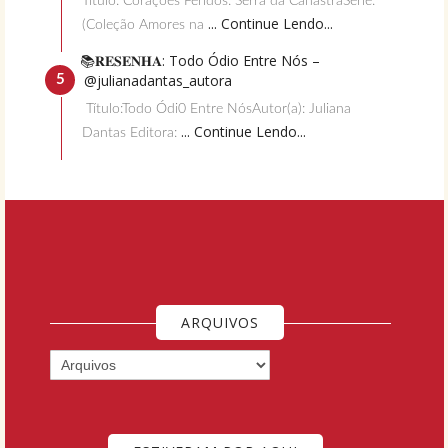
Título: Corações Feridos: Serra da CanastraSérie:
... Continue Lendo...
(Coleção Amores na
📚𝐑𝐄𝐒𝐄𝐍𝐇𝐀: Todo Ódio Entre Nós –
@julianadantas_autora
Título:Todo Ódi0 Entre NósAutor(a): Juliana
... Continue Lendo...
Dantas Editora:
ARQUIVOS