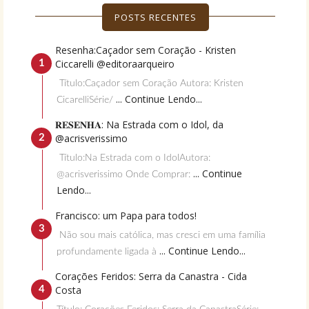
POSTS RECENTES
Resenha:Caçador sem Coração - Kristen
Ciccarelli @editoraarqueiro
Título:Caçador sem Coração Autora: Kristen
... Continue Lendo...
CicarelliSérie/
𝐑𝐄𝐒𝐄𝐍𝐇𝐀: Na Estrada com o Idol, da
@acrisverissimo
Título:Na Estrada com o IdolAutora:
... Continue
@acrisverissimo Onde Comprar:
Lendo...
Francisco: um Papa para todos!
Não sou mais católica, mas cresci em uma família
... Continue Lendo...
profundamente ligada à
Corações Feridos: Serra da Canastra - Cida
Costa