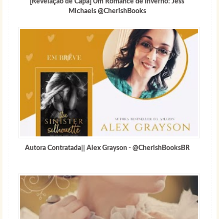
[Revelação de Capa] Um Romance de Inverno: Jess
Michaels @CherishBooks
Autora Contratada|| Alex Grayson - @CherishBooksBR