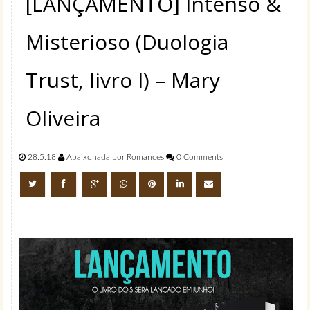
[LANÇAMENTO] Intenso &
Misterioso (Duologia
Trust, livro I) – Mary
Oliveira
28.5.18
Apaixonada por Romances
0 Comments