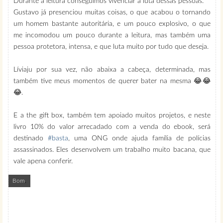
Durante a leitura conseguimos vivenciar a luta dessas pessoas.
Gustavo já presenciou muitas coisas, o que acabou o tornando
um homem bastante autoritária, e um pouco explosivo, o que
me incomodou um pouco durante a leitura, mas também uma
pessoa protetora, intensa, e que luta muito por tudo que deseja.
Líviaju por sua vez, não abaixa a cabeça, determinada, mas
também tive meus momentos de querer bater na mesma 😂😂
😂.
E a the gift box, também tem apoiado muitos projetos, e neste
livro 10% do valor arrecadado com a venda do ebook, será
destinado
#basta
, uma ONG onde ajuda família de polícias
assassinados. Eles desenvolvem um trabalho muito bacana, que
vale apena conferir.
Bom
,