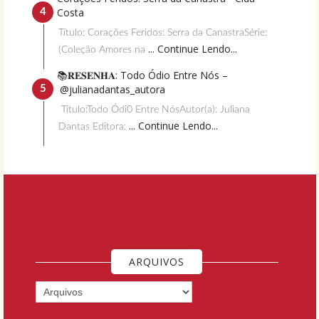
Costa
Título: Corações Feridos: Serra da CanastraSérie:
... Continue Lendo...
(Coleção Amores na
📚𝐑𝐄𝐒𝐄𝐍𝐇𝐀: Todo Ódio Entre Nós –
@julianadantas_autora
Título:Todo Ódi0 Entre NósAutor(a): Juliana
... Continue Lendo...
Dantas Editora:
ARQUIVOS