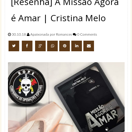
[Resenha] A Missão Agora
é Amar | Cristina Melo
30.10.18
Apaixonada por Romances
0 Comments