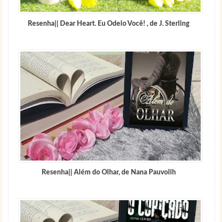
Resenha|| Dear Heart. Eu Odeio Você! , de J. Sterling
Resenha|| Além do Olhar, de Nana Pauvolih