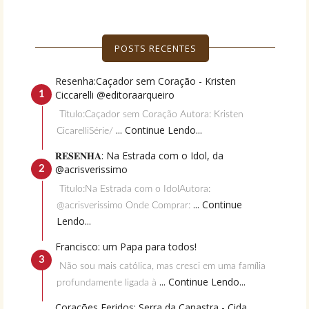
POSTS RECENTES
Resenha:Caçador sem Coração - Kristen
Ciccarelli @editoraarqueiro
Título:Caçador sem Coração Autora: Kristen
... Continue Lendo...
CicarelliSérie/
𝐑𝐄𝐒𝐄𝐍𝐇𝐀: Na Estrada com o Idol, da
@acrisverissimo
Título:Na Estrada com o IdolAutora:
... Continue
@acrisverissimo Onde Comprar:
Lendo...
Francisco: um Papa para todos!
Não sou mais católica, mas cresci em uma família
... Continue Lendo...
profundamente ligada à
Corações Feridos: Serra da Canastra - Cida