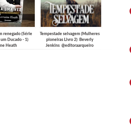
m renegado (Série
Tempestade selvagem (Mulheres
 um Ducado - 1)
pioneiras Livro 2) Beverly
ine Heath
Jenkins @editoraarqueiro