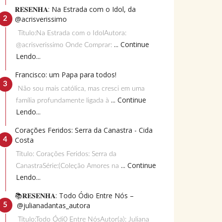
𝐑𝐄𝐒𝐄𝐍𝐇𝐀: Na Estrada com o Idol, da
@acrisverissimo
Título:Na Estrada com o IdolAutora:
... Continue
@acrisverissimo Onde Comprar:
Lendo...
Francisco: um Papa para todos!
Não sou mais católica, mas cresci em uma
... Continue
família profundamente ligada à
Lendo...
Corações Feridos: Serra da Canastra - Cida
Costa
Título: Corações Feridos: Serra da
... Continue
CanastraSérie:(Coleção Amores na
Lendo...
📚𝐑𝐄𝐒𝐄𝐍𝐇𝐀: Todo Ódio Entre Nós –
@julianadantas_autora
Título:Todo Ódi0 Entre NósAutor(a): Juliana