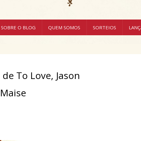
SOBRE O BLOG
QUEM SOMOS
SORTEIOS
LAN
de To Love, Jason
 Maise