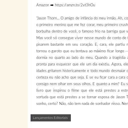
Amazon ➡️ https://amzn.to/2vt3hOu
"Jason Thorn… O amigo de infância do meu irmão. Ah, co
o primeiro menino que me fez corar, meu primeiro crush 
borbulha dentro de você, o famoso frio na barriga que 
Mas você só consegue viver nesse mundo de conto de fa
pisarem bastante em seu coração. E, cara, ele partiu
tornou o garoto que eu tentava ao máximo ficar longe ─ 
dormia no quarto ao lado do meu. Quando a tragédia a
pronta para esquecer que ele um dia existiu. Agora, e
idades gritarem histericamente e todo mundo desmaiar
certeza eu não acho que seja. E se eu ficar cara a ca
consigo nem olhar em seus olhos. E quanto a mim? Eu s
livro que inspirou o filme que ele está prestes a es
sortuda que está prestes a se tornar esposa de Jason 
sonho, certo? Não, não tem nada de sonhador nisso. Ne
Lançamentos Editoriais
,