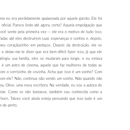
mo eu era perdidamente apaixonada por aquele garoto. Ele foi
oficial. Parece lindo até agora, certo? Aquela empolgação que
você sente pela primeira vez ─ ele era o motivo de tudo isso.
das até eles destruírem suas esperanças e sonhos e, depois,
 meu coraçãozinho em pedaços. Depois da destruição, ele se
e deixe-me te dizer que era bem difícil fazer isso, já que ele
tingiu sua família, eles se mudaram para longe, e eu estava
le é um astro de cinema, aquele que faz mulheres de todas as
 com o sorrisinho de covinha. Acha que isso é um sonho? Com
ra com ele? Não, continua não sendo um sonho. Não quando não
ou Olive, uma nova escritora. Na verdade, eu sou a autora do
trelar. Como se não bastasse, também sou conhecida como a
Thorn. Talvez você ainda esteja pensando que isso tudo é um
m de perto.