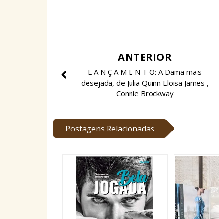
ANTERIOR
L A N Ç A M E N T O: A Dama mais
desejada, de Julia Quinn Eloisa James ,
Connie Brockway
Postagens Relacionadas