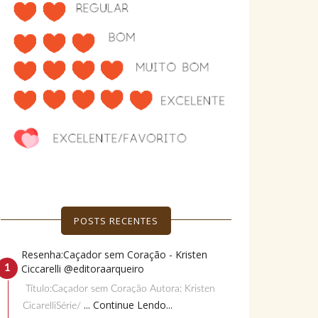
POSTS RECENTES
Resenha:Caçador sem Coração - Kristen
Ciccarelli @editoraarqueiro
Título:Caçador sem Coração Autora: Kristen
... Continue Lendo...
CicarelliSérie/