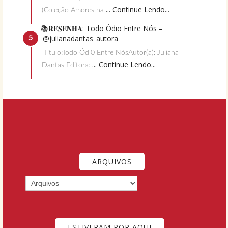
... Continue Lendo...
(Coleção Amores na
📚𝐑𝐄𝐒𝐄𝐍𝐇𝐀: Todo Ódio Entre Nós –
@julianadantas_autora
Título:Todo Ódi0 Entre NósAutor(a): Juliana
... Continue Lendo...
Dantas Editora:
ARQUIVOS
ESTIVERAM POR AQUI