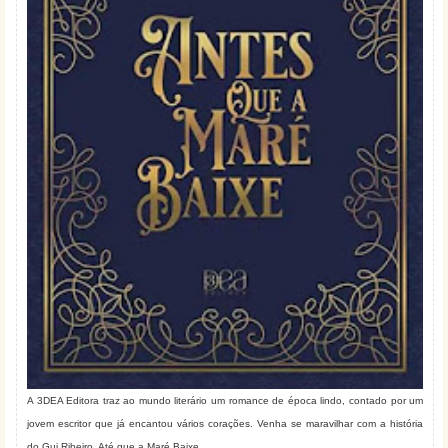
A 3DEA Editora traz ao mundo literário um romance de época lindo, contado por um
jovem escritor que já encantou vários corações. Venha se maravilhar com a história
do Gui Ribeiro, Até que a Maré Baixe.