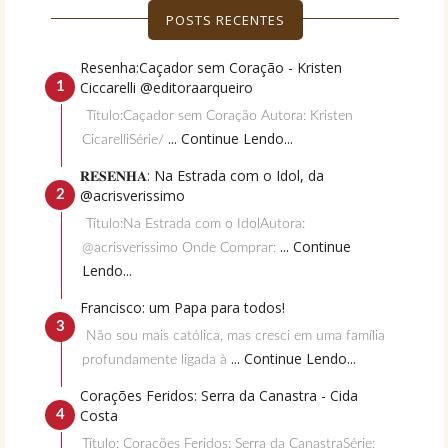
POSTS RECENTES
Resenha:Caçador sem Coração - Kristen
Ciccarelli @editoraarqueiro
Título:Caçador sem Coração Autora: Kristen
... Continue Lendo...
CicarelliSérie/
𝐑𝐄𝐒𝐄𝐍𝐇𝐀: Na Estrada com o Idol, da
@acrisverissimo
Título:Na Estrada com o IdolAutora:
... Continue
@acrisverissimo Onde Comprar:
Lendo...
Francisco: um Papa para todos!
Não sou mais católica, mas cresci em uma família
... Continue Lendo...
profundamente ligada à
Corações Feridos: Serra da Canastra - Cida
Costa
Título: Corações Feridos: Serra da CanastraSérie: