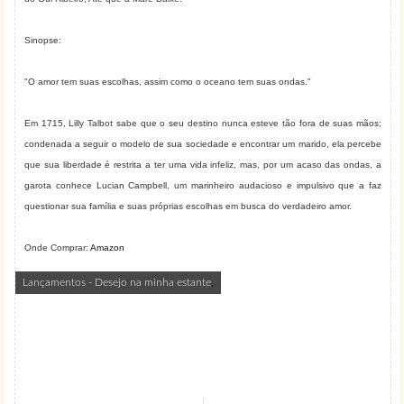
Sinopse:
"O amor tem suas escolhas, assim como o oceano tem suas ondas."
Em 1715, Lilly Talbot sabe que o seu destino nunca esteve tão fora de suas mãos;
condenada a seguir o modelo de sua sociedade e encontrar um marido, ela percebe
que sua liberdade é restrita a ter uma vida infeliz, mas, por um acaso das ondas, a
garota conhece Lucian Campbell, um marinheiro audacioso e impulsivo que a faz
questionar sua família e suas próprias escolhas em busca do verdadeiro amor.
Onde Comprar:
Amazon
Lançamentos - Desejo na minha estante
,