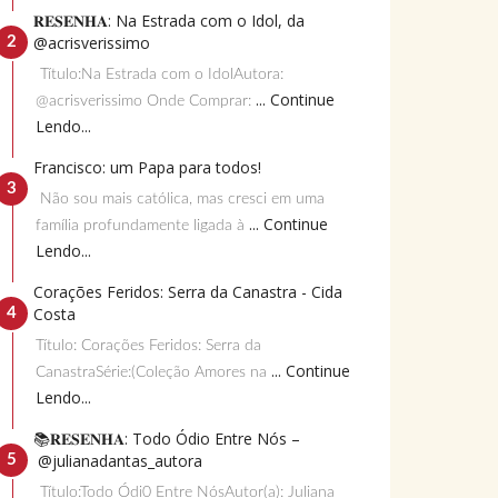
𝐑𝐄𝐒𝐄𝐍𝐇𝐀: Na Estrada com o Idol, da
@acrisverissimo
Título:Na Estrada com o IdolAutora:
... Continue
@acrisverissimo Onde Comprar:
Lendo...
Francisco: um Papa para todos!
Não sou mais católica, mas cresci em uma
... Continue
família profundamente ligada à
Lendo...
Corações Feridos: Serra da Canastra - Cida
Costa
Título: Corações Feridos: Serra da
... Continue
CanastraSérie:(Coleção Amores na
Lendo...
📚𝐑𝐄𝐒𝐄𝐍𝐇𝐀: Todo Ódio Entre Nós –
@julianadantas_autora
Título:Todo Ódi0 Entre NósAutor(a): Juliana