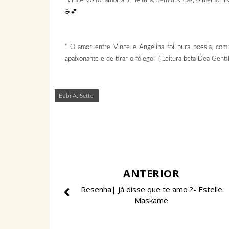
”Vincenzo foi amor à 1ª leitura. Sem dúvidas, o melhor li
☕️💕
“ O amor entre Vince e Angelina foi pura poesia, co
apaixonante e de tirar o fôlego.” ( Leitura beta Dea Genti
Babi A. Sette
,
ANTERIOR
Resenha| Já disse que te amo ?- Estelle
Maskame