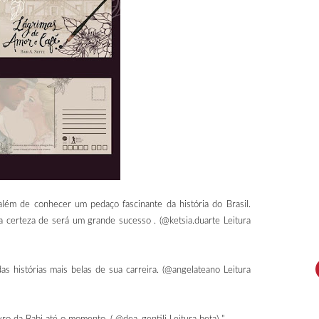
além de conhecer um pedaço fascinante da história do Brasil.
 certeza de será um grande sucesso . (@ketsia.duarte Leitura
as histórias mais belas de sua carreira. (@angelateano Leitura