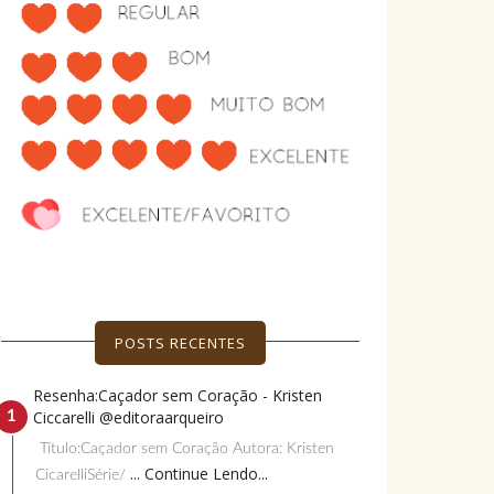
POSTS RECENTES
Resenha:Caçador sem Coração - Kristen
Ciccarelli @editoraarqueiro
Título:Caçador sem Coração Autora: Kristen
... Continue Lendo...
CicarelliSérie/