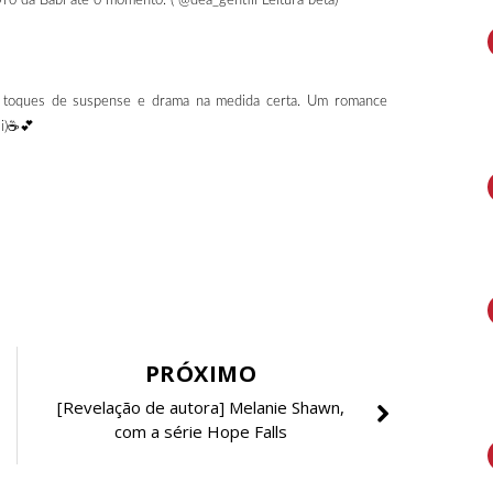
vro da Babi até o momento. ( @dea_gentili Leitura beta) "
m toques de suspense e drama na medida certa. Um romance
li)☕️💕
PRÓXIMO
[Revelação de autora] Melanie Shawn,
com a série Hope Falls