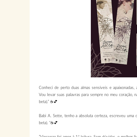
Conheci de perto duas almas sensíveis e apaixonadas, 
Vou levar suas palavras para sempre no meu coração, na
beta).” ☕️💕
Babi A. Sette, tenho a absoluta certeza, escreveu uma d
beta). “☕️💕