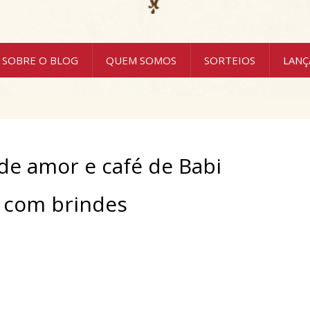
SOBRE O BLOG
QUEM SOMOS
SORTEIOS
LAN
e amor e café de Babi
a com brindes