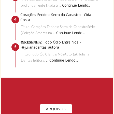
... Continue Lendo...
profundamente ligada à
Corações Feridos: Serra da Canastra - Cida
Costa
Título: Corações Feridos: Serra da CanastraSérie:
... Continue Lendo...
(Coleção Amores na
📚𝐑𝐄𝐒𝐄𝐍𝐇𝐀: Todo Ódio Entre Nós –
@julianadantas_autora
Título:Todo Ódi0 Entre NósAutor(a): Juliana
... Continue Lendo...
Dantas Editora:
ARQUIVOS