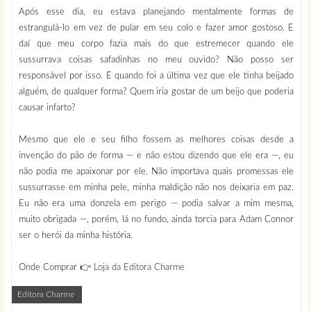
Após esse dia, eu estava planejando mentalmente formas de
estrangulá-lo em vez de pular em seu colo e fazer amor gostoso. E
daí que meu corpo fazia mais do que estremecer quando ele
sussurrava coisas safadinhas no meu ouvido? Não posso ser
responsável por isso. E quando foi a última vez que ele tinha beijado
alguém, de qualquer forma? Quem iria gostar de um beijo que poderia
causar infarto?
Mesmo que ele e seu filho fossem as melhores coisas desde a
invenção do pão de forma — e não estou dizendo que ele era —, eu
não podia me apaixonar por ele. Não importava quais promessas ele
sussurrasse em minha pele, minha maldição não nos deixaria em paz.
Eu não era uma donzela em perigo — podia salvar a mim mesma,
muito obrigada —, porém, lá no fundo, ainda torcia para Adam Connor
ser o herói da minha história.
Onde Comprar 👉
Loja da Editora Charme
Editora Charme
,