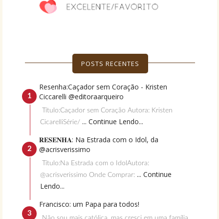
POSTS RECENTES
Resenha:Caçador sem Coração - Kristen
Ciccarelli @editoraarqueiro
Título:Caçador sem Coração Autora: Kristen
... Continue Lendo...
CicarelliSérie/
𝐑𝐄𝐒𝐄𝐍𝐇𝐀: Na Estrada com o Idol, da
@acrisverissimo
Título:Na Estrada com o IdolAutora:
... Continue
@acrisverissimo Onde Comprar:
Lendo...
Francisco: um Papa para todos!
Não sou mais católica, mas cresci em uma família