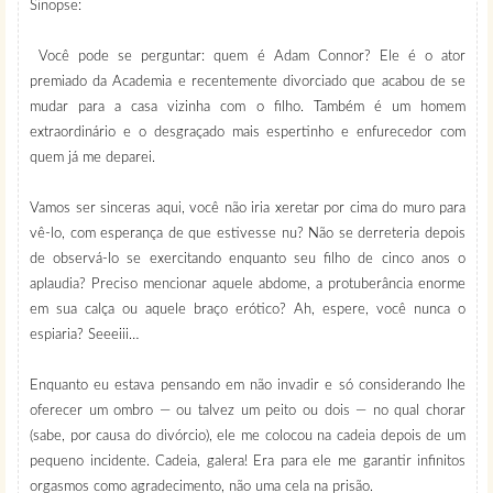
Sinopse:
Você pode se perguntar: quem é Adam Connor? Ele é o ator
premiado da Academia e recentemente divorciado que acabou de se
mudar para a casa vizinha com o filho. Também é um homem
extraordinário e o desgraçado mais espertinho e enfurecedor com
quem já me deparei.
Vamos ser sinceras aqui, você não iria xeretar por cima do muro para
vê-lo, com esperança de que estivesse nu? Não se derreteria depois
de observá-lo se exercitando enquanto seu filho de cinco anos o
aplaudia? Preciso mencionar aquele abdome, a protuberância enorme
em sua calça ou aquele braço erótico? Ah, espere, você nunca o
espiaria? Seeeiii…
Enquanto eu estava pensando em não invadir e só considerando lhe
oferecer um ombro — ou talvez um peito ou dois — no qual chorar
(sabe, por causa do divórcio), ele me colocou na cadeia depois de um
pequeno incidente. Cadeia, galera! Era para ele me garantir infinitos
orgasmos como agradecimento, não uma cela na prisão.