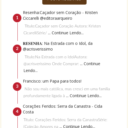
Resenha:Caçador sem Coração - Kristen
Ciccarelli @editoraarqueiro
Título:Caçador sem Coração Autora: Kristen
... Continue Lendo...
CicarelliSérie/
𝐑𝐄𝐒𝐄𝐍𝐇𝐀: Na Estrada com o Idol, da
@acrisverissimo
Título:Na Estrada com o IdolAutora:
... Continue
@acrisverissimo Onde Comprar:
Lendo...
Francisco: um Papa para todos!
Não sou mais católica, mas cresci em uma família
... Continue Lendo...
profundamente ligada à
Corações Feridos: Serra da Canastra - Cida
Costa
Título: Corações Feridos: Serra da CanastraSérie:
... Continue Lendo...
(Coleção Amores na