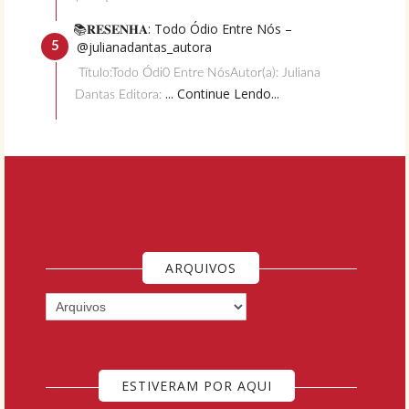
📚𝐑𝐄𝐒𝐄𝐍𝐇𝐀: Todo Ódio Entre Nós –
@julianadantas_autora
Título:Todo Ódi0 Entre NósAutor(a): Juliana
... Continue Lendo...
Dantas Editora:
ARQUIVOS
ESTIVERAM POR AQUI