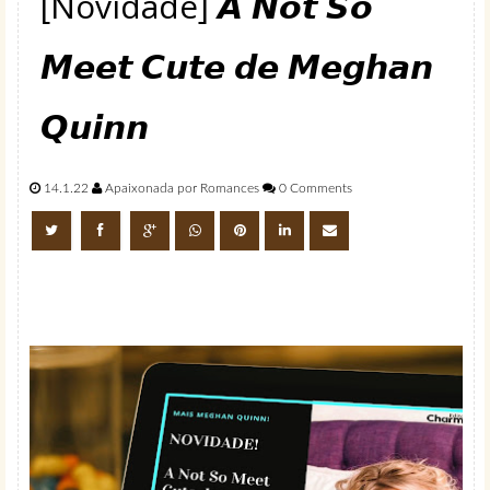
[Novidade] 𝘼 𝙉𝙤𝙩 𝙎𝙤
𝙈𝙚𝙚𝙩 𝘾𝙪𝙩𝙚 𝙙𝙚 𝙈𝙚𝙜𝙝𝙖𝙣
𝙌𝙪𝙞𝙣𝙣
14.1.22
Apaixonada por Romances
0 Comments