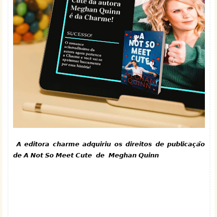
𝘼 𝙚𝙙𝙞𝙩𝙤𝙧𝙖 𝙘𝙝𝙖𝙧𝙢𝙚 𝙖𝙙𝙦𝙪𝙞𝙧𝙞𝙪 𝙤𝙨 𝙙𝙞𝙧𝙚𝙞𝙩𝙤𝙨 𝙙𝙚 𝙥𝙪𝙗𝙡𝙞𝙘𝙖𝙘̧𝙖̃𝙤
𝙙𝙚 𝘼 𝙉𝙤𝙩 𝙎𝙤 𝙈𝙚𝙚𝙩 𝘾𝙪𝙩𝙚 𝙙𝙚 𝙈𝙚𝙜𝙝𝙖𝙣 𝙌𝙪𝙞𝙣𝙣