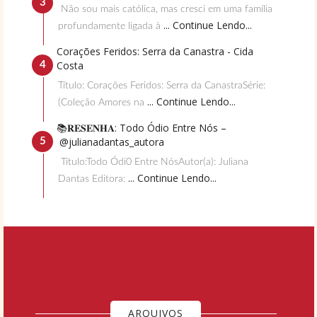
Não sou mais católica, mas cresci em uma família
... Continue Lendo...
profundamente ligada à
Corações Feridos: Serra da Canastra - Cida
Costa
Título: Corações Feridos: Serra da CanastraSérie:
... Continue Lendo...
(Coleção Amores na
📚𝐑𝐄𝐒𝐄𝐍𝐇𝐀: Todo Ódio Entre Nós –
@julianadantas_autora
Título:Todo Ódi0 Entre NósAutor(a): Juliana
... Continue Lendo...
Dantas Editora:
ARQUIVOS