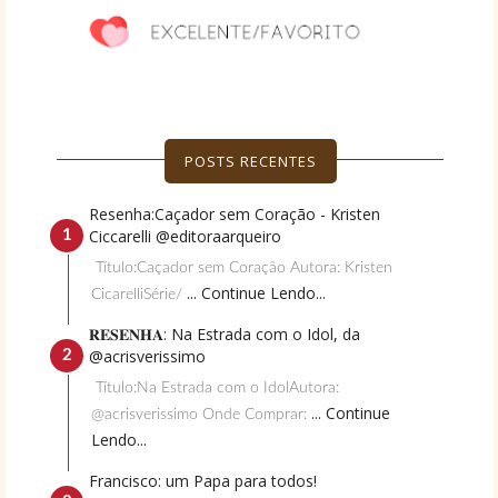
POSTS RECENTES
Resenha:Caçador sem Coração - Kristen
Ciccarelli @editoraarqueiro
Título:Caçador sem Coração Autora: Kristen
... Continue Lendo...
CicarelliSérie/
𝐑𝐄𝐒𝐄𝐍𝐇𝐀: Na Estrada com o Idol, da
@acrisverissimo
Título:Na Estrada com o IdolAutora:
... Continue
@acrisverissimo Onde Comprar:
Lendo...
Francisco: um Papa para todos!