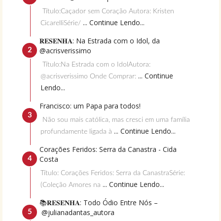
Título:Caçador sem Coração Autora: Kristen
... Continue Lendo...
CicarelliSérie/
𝐑𝐄𝐒𝐄𝐍𝐇𝐀: Na Estrada com o Idol, da
@acrisverissimo
Título:Na Estrada com o IdolAutora:
... Continue
@acrisverissimo Onde Comprar:
Lendo...
Francisco: um Papa para todos!
Não sou mais católica, mas cresci em uma família
... Continue Lendo...
profundamente ligada à
Corações Feridos: Serra da Canastra - Cida
Costa
Título: Corações Feridos: Serra da CanastraSérie:
... Continue Lendo...
(Coleção Amores na
📚𝐑𝐄𝐒𝐄𝐍𝐇𝐀: Todo Ódio Entre Nós –
@julianadantas_autora