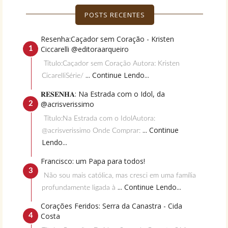
POSTS RECENTES
Resenha:Caçador sem Coração - Kristen
Ciccarelli @editoraarqueiro
Título:Caçador sem Coração Autora: Kristen
... Continue Lendo...
CicarelliSérie/
𝐑𝐄𝐒𝐄𝐍𝐇𝐀: Na Estrada com o Idol, da
@acrisverissimo
Título:Na Estrada com o IdolAutora:
... Continue
@acrisverissimo Onde Comprar:
Lendo...
Francisco: um Papa para todos!
Não sou mais católica, mas cresci em uma família
... Continue Lendo...
profundamente ligada à
Corações Feridos: Serra da Canastra - Cida
Costa