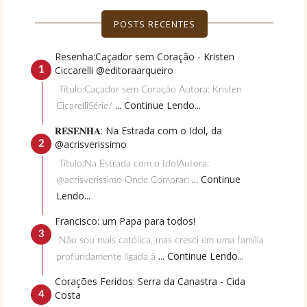
POSTS RECENTES
Resenha:Caçador sem Coração - Kristen
Ciccarelli @editoraarqueiro
Título:Caçador sem Coração Autora: Kristen
... Continue Lendo...
CicarelliSérie/
𝐑𝐄𝐒𝐄𝐍𝐇𝐀: Na Estrada com o Idol, da
@acrisverissimo
Título:Na Estrada com o IdolAutora:
... Continue
@acrisverissimo Onde Comprar:
Lendo...
Francisco: um Papa para todos!
Não sou mais católica, mas cresci em uma família
... Continue Lendo...
profundamente ligada à
Corações Feridos: Serra da Canastra - Cida
Costa