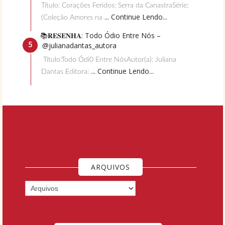
Título: Corações Feridos: Serra da CanastraSérie:
... Continue Lendo...
(Coleção Amores na
📚𝐑𝐄𝐒𝐄𝐍𝐇𝐀: Todo Ódio Entre Nós –
@julianadantas_autora
Título:Todo Ódi0 Entre NósAutor(a): Juliana
... Continue Lendo...
Dantas Editora:
ARQUIVOS