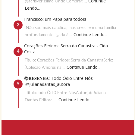
... Continue
@acrisverissimo Onde Comprar:
Lendo...
Francisco: um Papa para todos!
Não sou mais católica, mas cresci em uma família
... Continue Lendo...
profundamente ligada à
Corações Feridos: Serra da Canastra - Cida
Costa
Título: Corações Feridos: Serra da CanastraSérie:
... Continue Lendo...
(Coleção Amores na
📚𝐑𝐄𝐒𝐄𝐍𝐇𝐀: Todo Ódio Entre Nós –
@julianadantas_autora
Título:Todo Ódi0 Entre NósAutor(a): Juliana
... Continue Lendo...
Dantas Editora: