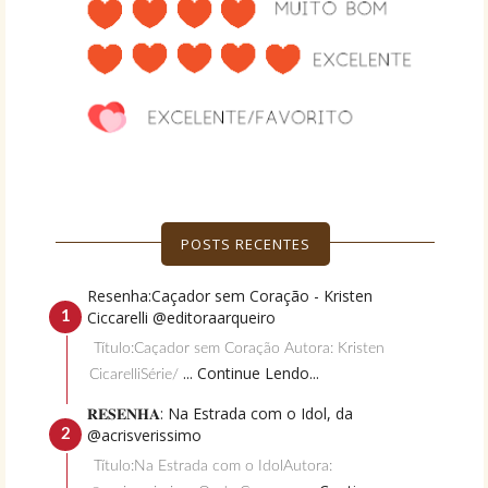
POSTS RECENTES
Resenha:Caçador sem Coração - Kristen
Ciccarelli @editoraarqueiro
Título:Caçador sem Coração Autora: Kristen
... Continue Lendo...
CicarelliSérie/
𝐑𝐄𝐒𝐄𝐍𝐇𝐀: Na Estrada com o Idol, da
@acrisverissimo
Título:Na Estrada com o IdolAutora: