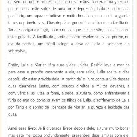
de seu pai, que é professor, seus dois irmãos morreram na guerra e
por isso sua mãe sofre de uma forte depressão. Laila é apaixonada
por Tariq, um rapaz estudioso e muito bondoso, e com ele a garota
tem sua primeira vez. Dias depois a guerra fica acirrada e a família de
Tariq é obrigada a fugir, pouco depois que eles se vão, Laila descobre
estar grávida. A família da garota também resolve se exilar, porém, no
dia da partida, um míssil atinge a casa de Laila e somente ela
sobrevive.
Então, Laila e Marian têm suas vidas unidas, Rashid leva a menina
para casa e propõe casamento a ela, sem saída, Laila aceita e dias
depois, diz estar grávida dele. A partir daí o livro conta a vida dessas
duas guerreiras juntas, com poucos direitos e muitos deveres, a
convivência, as lutas, a fome, a sede, a guerra, como enfrentavam a
fúria do marido, como criavam os filhos de Laila, o sofrimento de Laila
por Tariq e o sonho de liberdade de Marian, a pureza e lealdade das
duas.
Amei esse livro! Já li diversos livros depois dele, alguns muito bons,
mas este me tocou profundamente, presenteei duas amigas com ele,