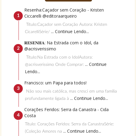
Resenha:Caçador sem Coração - Kristen
Ciccarelli @editoraarqueiro
Título:Caçador sem Coração Autora: Kristen
... Continue Lendo...
CicarelliSérie/
𝐑𝐄𝐒𝐄𝐍𝐇𝐀: Na Estrada com o Idol, da
@acrisverissimo
Título:Na Estrada com o IdolAutora:
... Continue
@acrisverissimo Onde Comprar:
Lendo...
Francisco: um Papa para todos!
Não sou mais católica, mas cresci em uma família
... Continue Lendo...
profundamente ligada à
Corações Feridos: Serra da Canastra - Cida
Costa
Título: Corações Feridos: Serra da CanastraSérie:
... Continue Lendo...
(Coleção Amores na