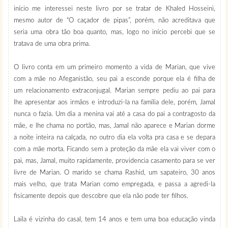
início me interessei neste livro por se tratar de Khaled Hosseini,
mesmo autor de “O caçador de pipas”, porém, não acreditava que
seria uma obra tão boa quanto, mas, logo no início percebi que se
tratava de uma obra prima.
O livro conta em um primeiro momento a vida de Marian, que vive
com a mãe no Afeganistão, seu pai a esconde porque ela é filha de
um relacionamento extraconjugal. Marian sempre pediu ao pai para
lhe apresentar aos irmãos e introduzi-la na família dele, porém, Jamal
nunca o fazia. Um dia a menina vai até a casa do pai a contragosto da
mãe, e lhe chama no portão, mas, Jamal não aparece e Marian dorme
a noite inteira na calçada, no outro dia ela volta pra casa e se depara
com a mãe morta. Ficando sem a proteção da mãe ela vai viver com o
pai, mas, Jamal, muito rapidamente, providencia casamento para se ver
livre de Marian. O marido se chama Rashid, um sapateiro, 30 anos
mais velho, que trata Marian como empregada, e passa a agredi-la
fisicamente depois que descobre que ela não pode ter filhos.
Laila é vizinha do casal, tem 14 anos e tem uma boa educação vinda