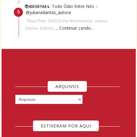
📚𝐑𝐄𝐒𝐄𝐍𝐇𝐀: Todo Ódio Entre Nós –
@julianadantas_autora
Título:Todo Ódi0 Entre NósAutor(a): Juliana
... Continue Lendo...
Dantas Editora:
ARQUIVOS
ESTIVERAM POR AQUI