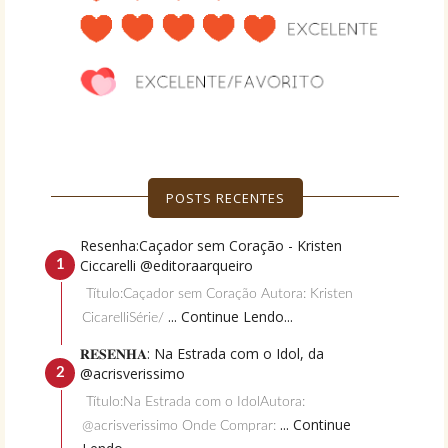
POSTS RECENTES
Resenha:Caçador sem Coração - Kristen
Ciccarelli @editoraarqueiro
Título:Caçador sem Coração Autora: Kristen
... Continue Lendo...
CicarelliSérie/
𝐑𝐄𝐒𝐄𝐍𝐇𝐀: Na Estrada com o Idol, da
@acrisverissimo
Título:Na Estrada com o IdolAutora:
... Continue
@acrisverissimo Onde Comprar: