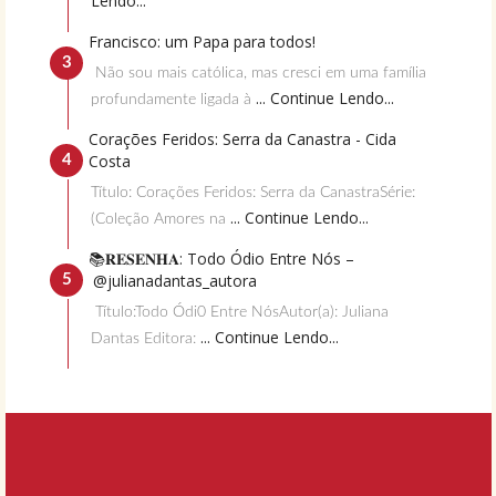
Lendo...
Francisco: um Papa para todos!
Não sou mais católica, mas cresci em uma família
... Continue Lendo...
profundamente ligada à
Corações Feridos: Serra da Canastra - Cida
Costa
Título: Corações Feridos: Serra da CanastraSérie:
... Continue Lendo...
(Coleção Amores na
📚𝐑𝐄𝐒𝐄𝐍𝐇𝐀: Todo Ódio Entre Nós –
@julianadantas_autora
Título:Todo Ódi0 Entre NósAutor(a): Juliana
... Continue Lendo...
Dantas Editora: