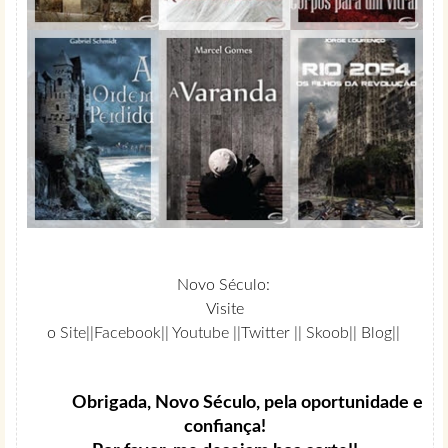
Novo Século:
Visite
o
Site
||
Facebook
||
Youtube
||
Twitter
||
Skoob
||
Blog
||
Obrigada, Novo Século, pela oportunidade e
confiança!