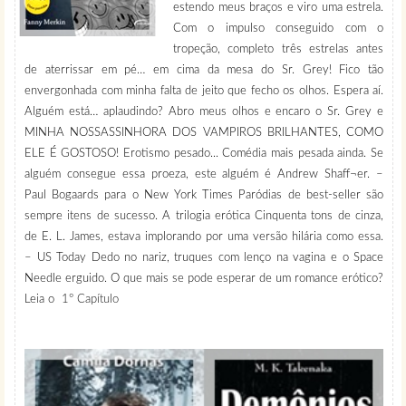
estendo meus braços e viro uma estrela.
Com o impulso conseguido com o
tropeção, completo três estrelas antes
de aterrissar em pé… em cima da mesa do Sr. Grey! Fico tão
envergonhada com minha falta de jeito que fecho os olhos. Espera aí.
Alguém está… aplaudindo? Abro meus olhos e encaro o Sr. Grey e
MINHA NOSSASSINHORA DOS VAMPIROS BRILHANTES, COMO
ELE É GOSTOSO! Erotismo pesado... Comédia mais pesada ainda. Se
alguém consegue essa proeza, este alguém é Andrew Shaff¬er. –
Paul Bogaards para o New York Times Paródias de best-seller são
sempre itens de sucesso. A trilogia erótica Cinquenta tons de cinza,
de E. L. James, estava implorando por uma versão hilária como essa.
– US Today Dedo no nariz, truques com lenço na vagina e o Space
Needle erguido. O que mais se pode esperar de um romance erótico?
Leia o
1° Capítulo