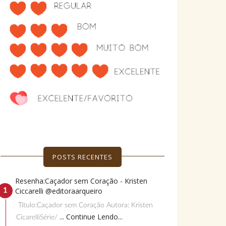
POSTS RECENTES
Resenha:Caçador sem Coração - Kristen
Ciccarelli @editoraarqueiro
Título:Caçador sem Coração Autora: Kristen
... Continue Lendo...
CicarelliSérie/