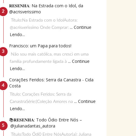
𝐑𝐄𝐒𝐄𝐍𝐇𝐀: Na Estrada com o Idol, da
@acrisverissimo
Título:Na Estrada com o IdolAutora:
... Continue
@acrisverissimo Onde Comprar:
Lendo...
Francisco: um Papa para todos!
Não sou mais católica, mas cresci em uma
... Continue
família profundamente ligada à
Lendo...
Corações Feridos: Serra da Canastra - Cida
Costa
Título: Corações Feridos: Serra da
... Continue
CanastraSérie:(Coleção Amores na
Lendo...
📚𝐑𝐄𝐒𝐄𝐍𝐇𝐀: Todo Ódio Entre Nós –
@julianadantas_autora
Título:Todo Ódi0 Entre NósAutor(a): Juliana