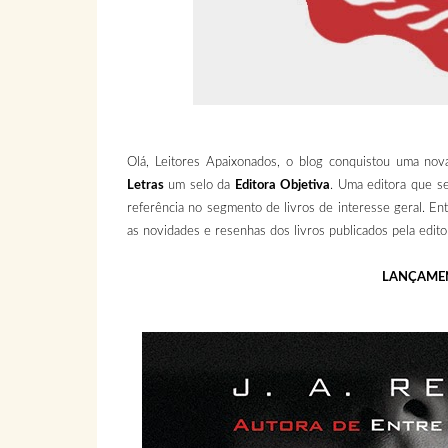
Olá, Leitores Apaixonados, o blog conquistou uma nov
Letras
um selo da
Editora Objetiva
. Uma editora que s
referência no segmento de livros de interesse geral. En
as novidades e resenhas dos livros publicados pela edito
LANÇAMEN