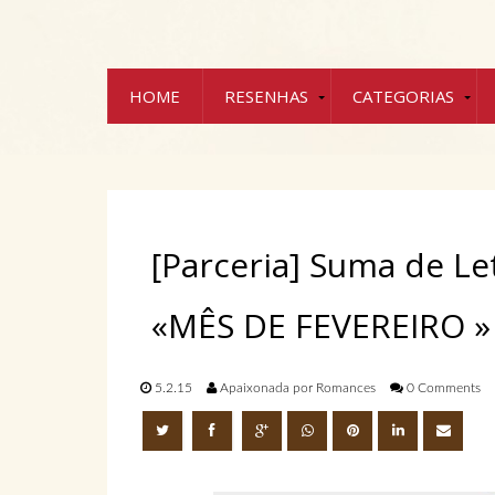
HOME
RESENHAS
CATEGORIAS
[Parceria] Suma de L
«MÊS DE FEVEREIRO »
5.2.15
Apaixonada por Romances
0 Comments