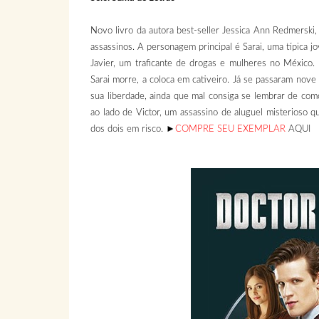
Novo livro da autora best-seller Jessica Ann Redmerski,
assassinos. A personagem principal é Sarai, uma típica
Javier, um traficante de drogas e mulheres no México.
Sarai morre, a coloca em cativeiro. Já se passaram nov
sua liberdade, ainda que mal consiga se lembrar de com
ao lado de Victor, um assassino de aluguel misterioso qu
dos dois em risco. ►
COMPRE SEU EXEMPLAR
AQUI