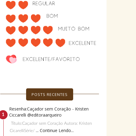
POSTS RECENTES
Resenha:Caçador sem Coração - Kristen
Ciccarelli @editoraarqueiro
Título:Caçador sem Coração Autora: Kristen
... Continue Lendo...
CicarelliSérie/