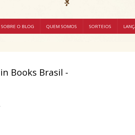
SOBRE O BLOG
QUEM SOMOS
SORTEIOS
LAN
 Books Brasil​ -
s