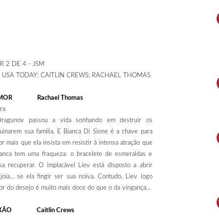
 2 DE 4 - JSM
r do USA TODAY: CAITLIN CREWS; RACHAEL THOMAS
 AMOR Rachael Thomas
ra
 Dragunov passou a vida sonhando em destruir os
uinarem sua família. E Bianca Di Sione é a chave para
or mais que ela insista em resistir à intensa atração que
Bianca tem uma fraqueza: o bracelete de esmeraldas e
a recuperar. O implacável Liev está disposto a abrir
oia… se ela fingir ser sua noiva. Contudo, Liev logo
or do desejo é muito mais doce do que o da vingança…
AIXÃO Caitlin Crews