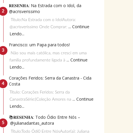
𝐑𝐄𝐒𝐄𝐍𝐇𝐀: Na Estrada com o Idol, da
@acrisverissimo
Título:Na Estrada com o IdolAutora:
... Continue
@acrisverissimo Onde Comprar:
Lendo...
Francisco: um Papa para todos!
Não sou mais católica, mas cresci em uma
... Continue
família profundamente ligada à
Lendo...
Corações Feridos: Serra da Canastra - Cida
Costa
Título: Corações Feridos: Serra da
... Continue
CanastraSérie:(Coleção Amores na
Lendo...
📚𝐑𝐄𝐒𝐄𝐍𝐇𝐀: Todo Ódio Entre Nós –
@julianadantas_autora
Título:Todo Ódi0 Entre NósAutor(a): Juliana