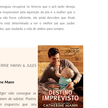
 conseguiu recuperar os brincos que o avô tanto deseja.
a responsável pela aquisição da joia é a mulher que o
sa não fosse suficiente, ele ainda descobre que Anaïs
io está determinado a ser o melhor pai que puder.
dos, que mudarão a vida de ambos para sempre.
THERINE MANN & JULES
ne Mann
tger não con­segue se
­ram de adotar. Porém,
ém esqueceu que seu